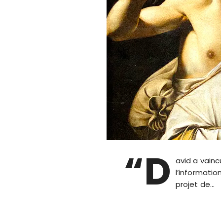
“D
avid a vainc
l’informatio
projet de…