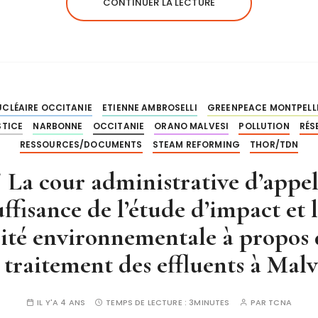
CONTINUER LA LECTURE
UCLÉAIRE OCCITANIE
ETIENNE AMBROSELLI
GREENPEACE MONTPELL
STICE
NARBONNE
OCCITANIE
ORANO MALVESI
POLLUTION
RÉS
RESSOURCES/DOCUMENTS
STEAM REFORMING
THOR/TDN
a cour administrative d’appel
uffisance de l’étude d’impact et l
torité environnementale à propo
 traitement des effluents à Malv
IL Y'A 4 ANS
TEMPS DE LECTURE :
3MINUTES
PAR
TCNA