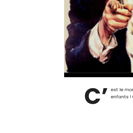
C’
est le mo
enfants !