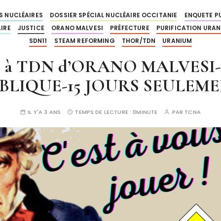
S NUCLÉAIRES
DOSSIER SPÉCIAL NUCLÉAIRE OCCITANIE
ENQUETE P
IRE
JUSTICE
ORANO MALVESI
PRÉFECTURE
PURIFICATION URA
SDN11
STEAM REFORMING
THOR/TDN
URANIUM
N à TDN d’ORANO MALVES
BLIQUE-15 JOURS SEULEM
IL Y'A 3 ANS
TEMPS DE LECTURE :
0MINUTE
PAR
TCNA