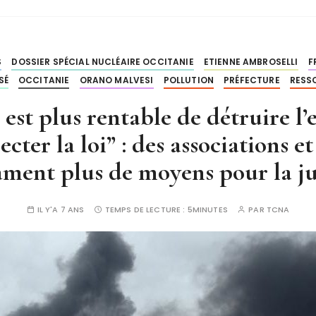
S
DOSSIER SPÉCIAL NUCLÉAIRE OCCITANIE
ETIENNE AMBROSELLI
F
SÉ
OCCITANIE
ORANO MALVESI
POLLUTION
PRÉFECTURE
RESS
est plus rentable de détruire l
cter la loi” : des associations et
ament plus de moyens pour la ju
IL Y'A 7 ANS
TEMPS DE LECTURE :
5MINUTES
PAR
TCNA