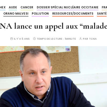
HEX
AUDE
CANCER
DOSSIER SPÉCIAL NUCLÉAIRE OCCITANIE
FR
ORANO MALVESI
POLLUTION
RESSOURCES/DOCUMENTS
SANTÉ
A lance un appel aux “malade
IL Y'A 5 ANS
TEMPS DE LECTURE :
1MINUTE
PAR
TCNA