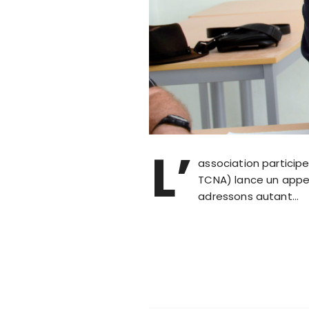
L’
association particip
TCNA) lance un appel
adressons autant…