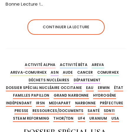
Bonne Lecture !…
CONTINUER LA LECTURE
ACTIVITÉ ALPHA
ACTIVITÉ BÉTA
AREVA
AREVA-COMURHEX
ASN
AUDE
CANCER
COMURHEX
DÉCHETS NUCLÉAIRES
DÉPARTEMENT
DOSSIER SPÉCIAL NUCLÉAIRE OCCITANIE
EAU
ERWIN
ÉTAT
FAMILLES PAPILLON
GRAND NARBONNE
HYDROGÈNE
INDÉPENDANT
IRSN
MEDIAPART
NARBONNE
PRÉFECTURE
PRESSE
RESSOURCES/DOCUMENTS
SANTÉ
SDN11
STEAM REFORMING
THOR/TDN
UF4
URANIUM
USA