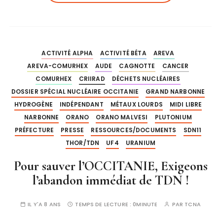
ACTIVITÉ ALPHA
ACTIVITÉ BÉTA
AREVA
AREVA-COMURHEX
AUDE
CAGNOTTE
CANCER
COMURHEX
CRIIRAD
DÉCHETS NUCLÉAIRES
DOSSIER SPÉCIAL NUCLÉAIRE OCCITANIE
GRAND NARBONNE
HYDROGÈNE
INDÉPENDANT
MÉTAUX LOURDS
MIDI LIBRE
NARBONNE
ORANO
ORANO MALVESI
PLUTONIUM
PRÉFECTURE
PRESSE
RESSOURCES/DOCUMENTS
SDN11
THOR/TDN
UF4
URANIUM
Pour sauver l’OCCITANIE, Exigeons
l’abandon immédiat de TDN !
IL Y'A 8 ANS
TEMPS DE LECTURE :
0MINUTE
PAR
TCNA