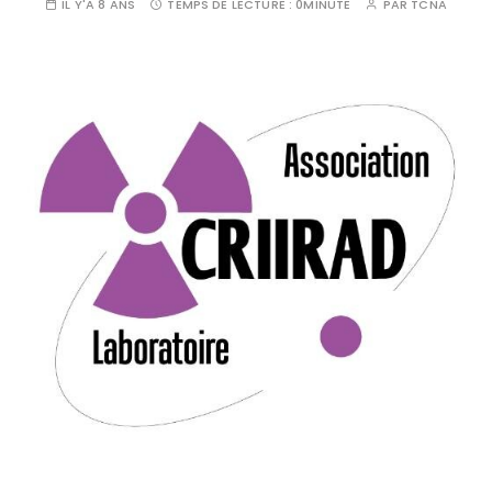
IL Y'A 8 ANS
TEMPS DE LECTURE :
0MINUTE
PAR
TCNA