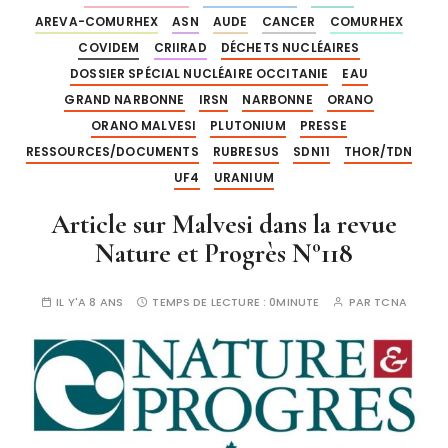
AREVA-COMURHEX
ASN
AUDE
CANCER
COMURHEX
COVIDEM
CRIIRAD
DÉCHETS NUCLÉAIRES
DOSSIER SPÉCIAL NUCLÉAIRE OCCITANIE
EAU
GRAND NARBONNE
IRSN
NARBONNE
ORANO
ORANO MALVESI
PLUTONIUM
PRESSE
RESSOURCES/DOCUMENTS
RUBRESUS
SDN11
THOR/TDN
UF4
URANIUM
Article sur Malvesi dans la revue
Nature et Progrès N°118
IL Y'A 8 ANS
TEMPS DE LECTURE :
0MINUTE
PAR
TCNA