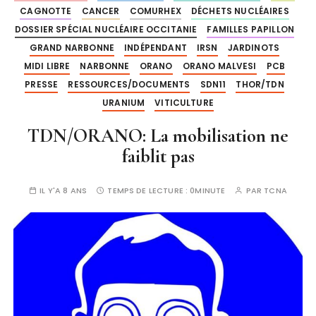
CAGNOTTE
CANCER
COMURHEX
DÉCHETS NUCLÉAIRES
DOSSIER SPÉCIAL NUCLÉAIRE OCCITANIE
FAMILLES PAPILLON
GRAND NARBONNE
INDÉPENDANT
IRSN
JARDINOTS
MIDI LIBRE
NARBONNE
ORANO
ORANO MALVESI
PCB
PRESSE
RESSOURCES/DOCUMENTS
SDN11
THOR/TDN
URANIUM
VITICULTURE
TDN/ORANO: La mobilisation ne
faiblit pas
IL Y'A 8 ANS
TEMPS DE LECTURE :
0MINUTE
PAR
TCNA