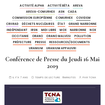
ACTIVITÉ ALPHA
ACTIVITÉ BÉTA
AREVA
AREVA-COMURHEX
ASN
CADA
COMMISSION EUROPÉENNE
COMURHEX
COVIDEM
CRIIRAD
DÉCHETS NUCLÉAIRES
ÉTAT
GRAND NARBONNE
INDÉPENDANT
IRSN
MIDI LIBRE
MOX
NARBONNE
NOX
OCCITANIE
ORANO
ORANO MALVESI
POLLUTION
PRÉFECTURE
PRESSE
RESSOURCES/DOCUMENTS
URANIUM
URANIUM APPAUVRI
Conférence de Presse du Jeudi 16 Mai
2019
IL Y'A 7 ANS
TEMPS DE LECTURE :
8MINUTES
PAR
TCNA