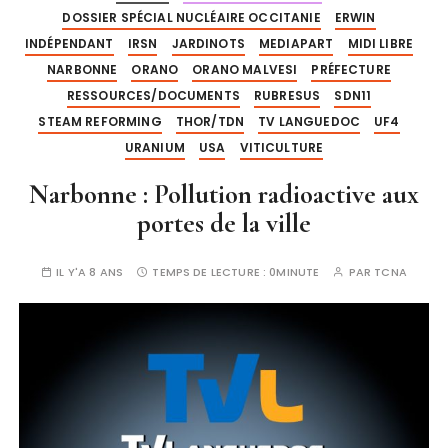
DOSSIER SPÉCIAL NUCLÉAIRE OCCITANIE
ERWIN
INDÉPENDANT
IRSN
JARDINOTS
MEDIAPART
MIDI LIBRE
NARBONNE
ORANO
ORANO MALVESI
PRÉFECTURE
RESSOURCES/DOCUMENTS
RUBRESUS
SDN11
STEAM REFORMING
THOR/TDN
TV LANGUEDOC
UF4
URANIUM
USA
VITICULTURE
Narbonne : Pollution radioactive aux
portes de la ville
IL Y'A 8 ANS
TEMPS DE LECTURE :
0MINUTE
PAR
TCNA