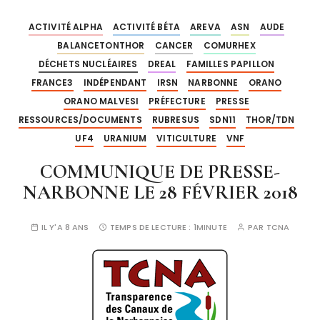
ACTIVITÉ ALPHA
ACTIVITÉ BÉTA
AREVA
ASN
AUDE
BALANCETONTHOR
CANCER
COMURHEX
DÉCHETS NUCLÉAIRES
DREAL
FAMILLES PAPILLON
FRANCE3
INDÉPENDANT
IRSN
NARBONNE
ORANO
ORANO MALVESI
PRÉFECTURE
PRESSE
RESSOURCES/DOCUMENTS
RUBRESUS
SDN11
THOR/TDN
UF4
URANIUM
VITICULTURE
VNF
COMMUNIQUE DE PRESSE-
NARBONNE LE 28 FÉVRIER 2018
IL Y'A 8 ANS
TEMPS DE LECTURE :
1MINUTE
PAR
TCNA