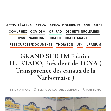
ACTIVITÉ ALPHA
AREVA
AREVA-COMURHEX
ASN
AUDE
COMURHEX
COVIDEM
CRIIRAD
DÉCHETS NUCLÉAIRES
IRSN
NARBONNE
ORANO
ORANO MALVESI
RESSOURCES/DOCUMENTS
THOR/TDN
UF4
URANIUM
GRAND SUD FM Fabrice
HURTADO, Président de TCNA (
Transparence des canaux de la
Narbonnaise )
IL Y'A 8 ANS
TEMPS DE LECTURE :
0MINUTE
PAR
TCNA