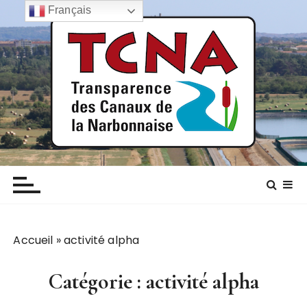
P
Français
a
s
s
e
r
a
u
c
TCNA NARBONNE
Transparence des canaux de la narbonnaise
o
n
t
e
n
Accueil
»
activité alpha
u
Catégorie :
activité alpha