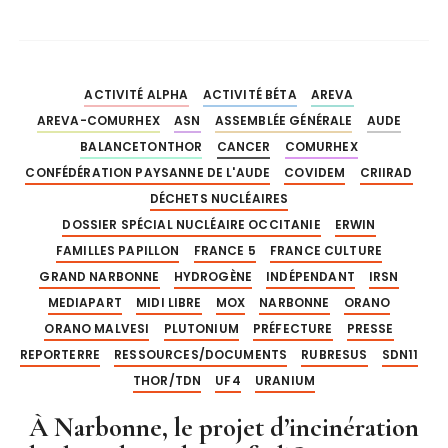
ACTIVITÉ ALPHA
ACTIVITÉ BÉTA
AREVA
AREVA-COMURHEX
ASN
ASSEMBLÉE GÉNÉRALE
AUDE
BALANCETONTHOR
CANCER
COMURHEX
CONFÉDÉRATION PAYSANNE DE L'AUDE
COVIDEM
CRIIRAD
DÉCHETS NUCLÉAIRES
DOSSIER SPÉCIAL NUCLÉAIRE OCCITANIE
ERWIN
FAMILLES PAPILLON
FRANCE 5
FRANCE CULTURE
GRAND NARBONNE
HYDROGÈNE
INDÉPENDANT
IRSN
MEDIAPART
MIDI LIBRE
MOX
NARBONNE
ORANO
ORANO MALVESI
PLUTONIUM
PRÉFECTURE
PRESSE
REPORTERRE
RESSOURCES/DOCUMENTS
RUBRESUS
SDN11
THOR/TDN
UF4
URANIUM
À Narbonne, le projet d’incinération