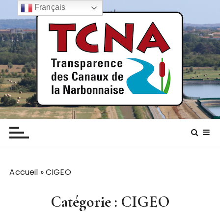
P
Français
a
s
s
e
r
a
u
c
TCNA NARBONNE
Transparence des canaux de la narbonnaise
o
n
t
e
n
Accueil
»
CIGEO
u
Catégorie :
CIGEO