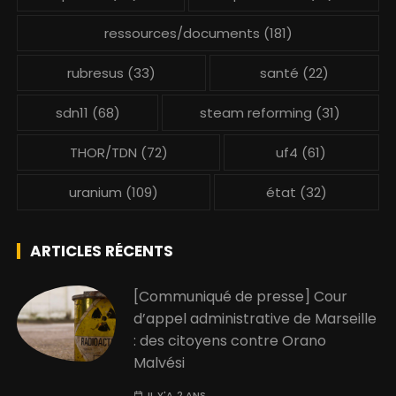
ressources/documents
(181)
rubresus
(33)
santé
(22)
sdn11
(68)
steam reforming
(31)
THOR/TDN
(72)
uf4
(61)
uranium
(109)
état
(32)
ARTICLES RÉCENTS
[Communiqué de presse] Cour
d’appel administrative de Marseille
: des citoyens contre Orano
Malvési
IL Y'A 2 ANS