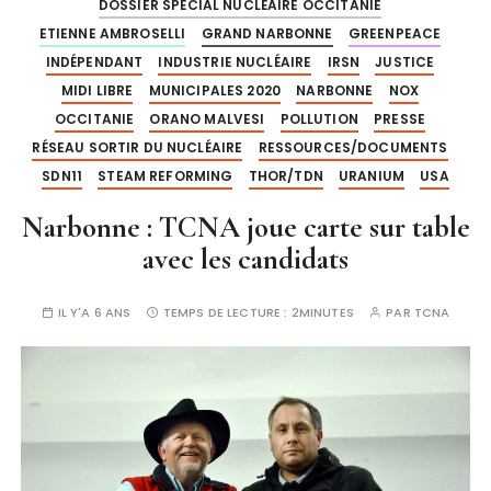
DOSSIER SPÉCIAL NUCLÉAIRE OCCITANIE
ETIENNE AMBROSELLI
GRAND NARBONNE
GREENPEACE
INDÉPENDANT
INDUSTRIE NUCLÉAIRE
IRSN
JUSTICE
MIDI LIBRE
MUNICIPALES 2020
NARBONNE
NOX
OCCITANIE
ORANO MALVESI
POLLUTION
PRESSE
RÉSEAU SORTIR DU NUCLÉAIRE
RESSOURCES/DOCUMENTS
SDN11
STEAM REFORMING
THOR/TDN
URANIUM
USA
Narbonne : TCNA joue carte sur table
avec les candidats
IL Y'A 6 ANS
TEMPS DE LECTURE :
2MINUTES
PAR
TCNA