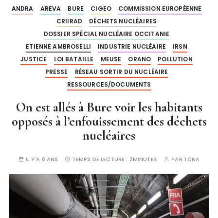
ANDRA
AREVA
BURE
CIGEO
COMMISSION EUROPÉENNE
CRIIRAD
DÉCHETS NUCLÉAIRES
DOSSIER SPÉCIAL NUCLÉAIRE OCCITANIE
ETIENNE AMBROSELLI
INDUSTRIE NUCLÉAIRE
IRSN
JUSTICE
LOI BATAILLE
MEUSE
ORANO
POLLUTION
PRESSE
RÉSEAU SORTIR DU NUCLÉAIRE
RESSOURCES/DOCUMENTS
On est allés à Bure voir les habitants
opposés à l’enfouissement des déchets
nucléaires
IL Y'A 6 ANS
TEMPS DE LECTURE :
2MINUTES
PAR
TCNA