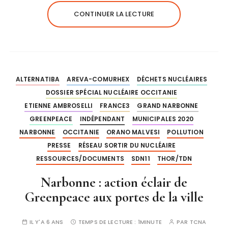
CONTINUER LA LECTURE
ALTERNATIBA
AREVA-COMURHEX
DÉCHETS NUCLÉAIRES
DOSSIER SPÉCIAL NUCLÉAIRE OCCITANIE
ETIENNE AMBROSELLI
FRANCE3
GRAND NARBONNE
GREENPEACE
INDÉPENDANT
MUNICIPALES 2020
NARBONNE
OCCITANIE
ORANO MALVESI
POLLUTION
PRESSE
RÉSEAU SORTIR DU NUCLÉAIRE
RESSOURCES/DOCUMENTS
SDN11
THOR/TDN
Narbonne : action éclair de
Greenpeace aux portes de la ville
IL Y'A 6 ANS
TEMPS DE LECTURE :
1MINUTE
PAR
TCNA