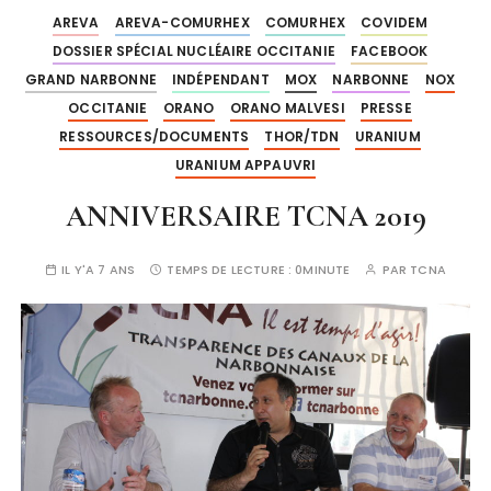
AREVA
AREVA-COMURHEX
COMURHEX
COVIDEM
DOSSIER SPÉCIAL NUCLÉAIRE OCCITANIE
FACEBOOK
GRAND NARBONNE
INDÉPENDANT
MOX
NARBONNE
NOX
OCCITANIE
ORANO
ORANO MALVESI
PRESSE
RESSOURCES/DOCUMENTS
THOR/TDN
URANIUM
URANIUM APPAUVRI
ANNIVERSAIRE TCNA 2019
IL Y'A 7 ANS
TEMPS DE LECTURE :
0MINUTE
PAR
TCNA