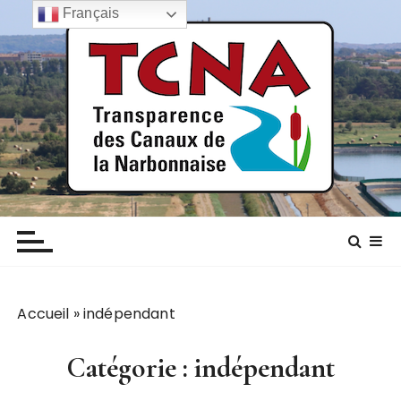
P
Français
a
s
s
e
r
a
u
c
TCNA NARBONNE
Transparence des canaux de la narbonnaise
o
n
t
e
n
Accueil
»
indépendant
u
Catégorie :
indépendant