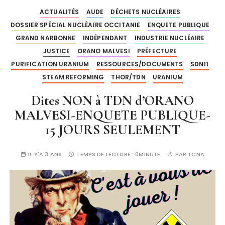
ACTUALITÉS
AUDE
DÉCHETS NUCLÉAIRES
DOSSIER SPÉCIAL NUCLÉAIRE OCCITANIE
ENQUETE PUBLIQUE
GRAND NARBONNE
INDÉPENDANT
INDUSTRIE NUCLÉAIRE
JUSTICE
ORANO MALVESI
PRÉFECTURE
PURIFICATION URANIUM
RESSOURCES/DOCUMENTS
SDN11
STEAM REFORMING
THOR/TDN
URANIUM
Dites NON à TDN d’ORANO
MALVESI-ENQUETE PUBLIQUE-
15 JOURS SEULEMENT
IL Y'A 3 ANS
TEMPS DE LECTURE :
0MINUTE
PAR
TCNA