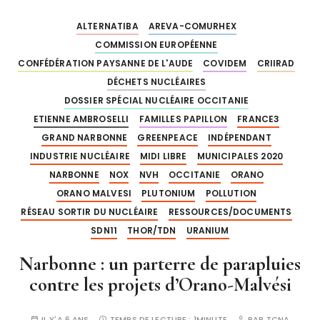
ALTERNATIBA
AREVA-COMURHEX
COMMISSION EUROPÉENNE
CONFÉDÉRATION PAYSANNE DE L'AUDE
COVIDEM
CRIIRAD
DÉCHETS NUCLÉAIRES
DOSSIER SPÉCIAL NUCLÉAIRE OCCITANIE
ETIENNE AMBROSELLI
FAMILLES PAPILLON
FRANCE3
GRAND NARBONNE
GREENPEACE
INDÉPENDANT
INDUSTRIE NUCLÉAIRE
MIDI LIBRE
MUNICIPALES 2020
NARBONNE
NOX
NVH
OCCITANIE
ORANO
ORANO MALVESI
PLUTONIUM
POLLUTION
RÉSEAU SORTIR DU NUCLÉAIRE
RESSOURCES/DOCUMENTS
SDN11
THOR/TDN
URANIUM
Narbonne : un parterre de parapluies
contre les projets d’Orano-Malvési
IL Y'A 6 ANS
TEMPS DE LECTURE :
1MINUTE
PAR
TCNA