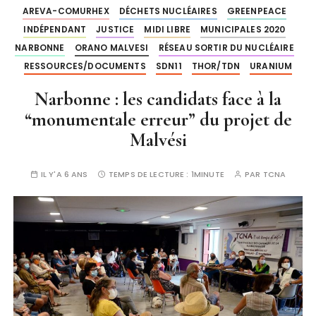
AREVA-COMURHEX
DÉCHETS NUCLÉAIRES
GREENPEACE
INDÉPENDANT
JUSTICE
MIDI LIBRE
MUNICIPALES 2020
NARBONNE
ORANO MALVESI
RÉSEAU SORTIR DU NUCLÉAIRE
RESSOURCES/DOCUMENTS
SDN11
THOR/TDN
URANIUM
Narbonne : les candidats face à la
“monumentale erreur” du projet de
Malvési
IL Y'A 6 ANS
TEMPS DE LECTURE :
1MINUTE
PAR
TCNA