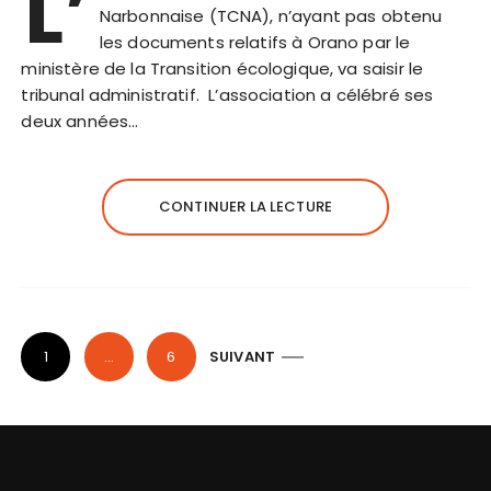
L’
Narbonnaise (TCNA), n’ayant pas obtenu
les documents relatifs à Orano par le
ministère de la Transition écologique, va saisir le
tribunal administratif. L’association a célébré ses
deux années…
CONTINUER LA LECTURE
N
1
…
6
SUIVANT
a
v
i
g