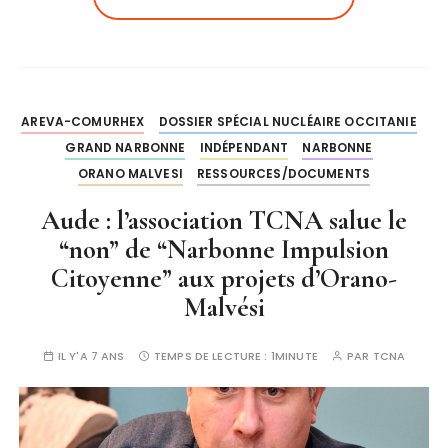
AREVA-COMURHEX
DOSSIER SPÉCIAL NUCLÉAIRE OCCITANIE
GRAND NARBONNE
INDÉPENDANT
NARBONNE
ORANO MALVESI
RESSOURCES/DOCUMENTS
Aude : l’association TCNA salue le
“non” de “Narbonne Impulsion
Citoyenne” aux projets d’Orano-
Malvési
IL Y'A 7 ANS
TEMPS DE LECTURE :
1MINUTE
PAR
TCNA