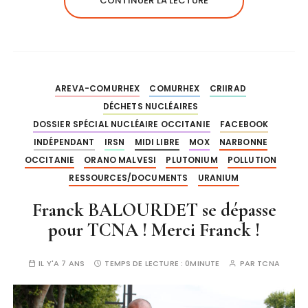
CONTINUER LA LECTURE
AREVA-COMURHEX
COMURHEX
CRIIRAD
DÉCHETS NUCLÉAIRES
DOSSIER SPÉCIAL NUCLÉAIRE OCCITANIE
FACEBOOK
INDÉPENDANT
IRSN
MIDI LIBRE
MOX
NARBONNE
OCCITANIE
ORANO MALVESI
PLUTONIUM
POLLUTION
RESSOURCES/DOCUMENTS
URANIUM
Franck BALOURDET se dépasse
pour TCNA ! Merci Franck !
IL Y'A 7 ANS
TEMPS DE LECTURE :
0MINUTE
PAR
TCNA