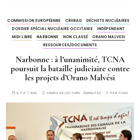
COMMISSION EUROPÉENNE
CRIIRAD
DÉCHETS NUCLÉAIRES
DOSSIER SPÉCIAL NUCLÉAIRE OCCITANIE
INDÉPENDANT
MIDI LIBRE
NARBONNE
NON CLASSÉ
ORANO MALVESI
RESSOURCES/DOCUMENTS
Narbonne : à l’unanimité, TCNA
poursuit la bataille judiciaire contre
les projets d’Orano Malvési
IL Y'A 7 ANS
TEMPS DE LECTURE :
2MINUTES
PAR
TCNA