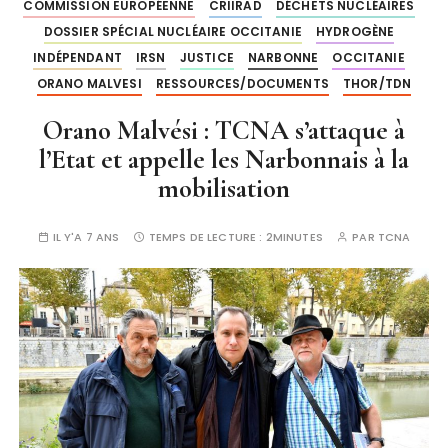
COMMISSION EUROPÉENNE
CRIIRAD
DÉCHETS NUCLÉAIRES
DOSSIER SPÉCIAL NUCLÉAIRE OCCITANIE
HYDROGÈNE
INDÉPENDANT
IRSN
JUSTICE
NARBONNE
OCCITANIE
ORANO MALVESI
RESSOURCES/DOCUMENTS
THOR/TDN
Orano Malvési : TCNA s’attaque à
l’Etat et appelle les Narbonnais à la
mobilisation
IL Y'A 7 ANS
TEMPS DE LECTURE :
2MINUTES
PAR
TCNA