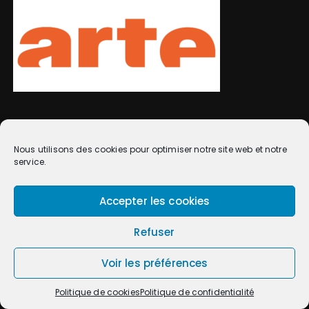
e
s
NOTRE PARTENAIRE
Nous utilisons des cookies pour optimiser notre site web et notre
service.
Accepter les cookies
Refuser
Voir les préférences
NOTRE PARTENAIRE
Politique de cookies
Politique de confidentialité