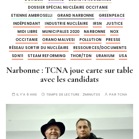
DOSSIER SPÉCIAL NUCLÉAIRE OCCITANIE
ETIENNE AMBROSELLI
GRAND NARBONNE
GREENPEACE
INDÉPENDANT
INDUSTRIE NUCLÉAIRE
IRSN
JUSTICE
MIDI LIBRE
MUNICIPALES 2020
NARBONNE
NOX
OCCITANIE
ORANO MALVESI
POLLUTION
PRESSE
RÉSEAU SORTIR DU NUCLÉAIRE
RESSOURCES/DOCUMENTS
SDN11
STEAM REFORMING
THOR/TDN
URANIUM
USA
Narbonne : TCNA joue carte sur table
avec les candidats
IL Y'A 6 ANS
TEMPS DE LECTURE :
2MINUTES
PAR
TCNA