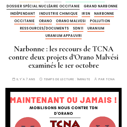
DOSSIER SPÉCIAL NUCLÉAIRE OCCITANIE
GRAND NARBONNE
INDÉPENDANT
INDUSTRIE CHIMIQUE
IRSN
NARBONNE
OCCITANIE
ORANO
ORANO MALVESI
POLLUTION
RESSOURCES/DOCUMENTS
SDN11
URANIUM
URANIUM APPAUVRI
Narbonne : les recours de TCNA
contre deux projets d’Orano Malvési
examinés le 1er octobre
IL Y'A 7 ANS
TEMPS DE LECTURE :
1MINUTE
PAR
TCNA