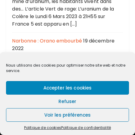
mine d’uranium, les habitants vivent dans
des... L’article Vert de rage: L’uranium de la
Colère le Lundi 6 Mars 2023 à 21H55 sur
France 5 est apparu en […]
Narbonne : Orano embourbé
19 décembre
2022
“David a vaincu Goliath” s’est joué le 21
octobre dernier au tribunal administratif de
Nous utilisons des cookies pour optimiser notre site web et notre
Marseille. Et l’information n’a pas été trop
service.
reprise. Orano Chimie Enrichissement s’est
en effet vu retoquer un projet de... L’article
Accepter les cookies
Narbonne : Orano embourbé est apparu en
premier sur TCNA NARBONNE.
Refuser
Voir les préférences
Politique de cookies
Politique de confidentialité