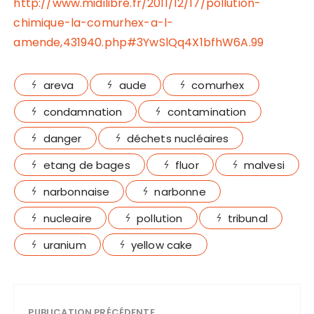
http://www.midilibre.fr/2011/12/17/pollution-
chimique-la-comurhex-a-l-
amende,431940.php#3YwSlQq4X1bfhW6A.99
areva
aude
comurhex
condamnation
contamination
danger
déchets nucléaires
etang de bages
fluor
malvesi
narbonnaise
narbonne
nucleaire
pollution
tribunal
uranium
yellow cake
PUBLICATION PRÉCÉDENTE