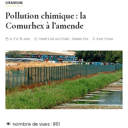
URANIUM
Pollution chimique : la
Comurhex à l’amende
IL Y'A 15 ANS
TEMPS DE LECTURE :
2MINUTES
PAR
TCNA
nombre de vues :
951