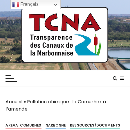
P
Français
a
s
s
e
r
a
u
c
TCNA NARBONNE
Transparence des canaux de la narbonnaise
o
n
t
e
n
Accueil
»
Pollution chimique : la Comurhex à
u
l’amende
AREVA-COMURHEX
NARBONNE
RESSOURCES/DOCUMENTS