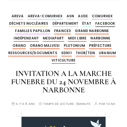
AREVA
AREVA-COMURHEX
ASN
AUDE
COMURHEX
DÉCHETS NUCLÉAIRES
DÉPARTEMENT
ÉTAT
FACEBOOK
FAMILLES PAPILLON
FRANCE3
GRAND NARBONNE
INDÉPENDANT
MEDIAPART
MIDI LIBRE
NARBONNE
ORANO
ORANO MALVESI
PLUTONIUM
PRÉFECTURE
RESSOURCES/DOCUMENTS
SDN11
THOR/TDN
URANIUM
VITICULTURE
INVITATION A LA MARCHE
FUNEBRE DU 24 NOVEMBRE À
NARBONNE
IL Y'A 8 ANS
TEMPS DE LECTURE :
0MINUTE
PAR
TCNA