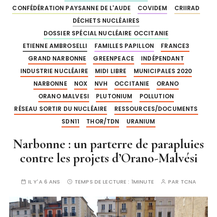
CONFÉDÉRATION PAYSANNE DE L'AUDE
COVIDEM
CRIIRAD
DÉCHETS NUCLÉAIRES
DOSSIER SPÉCIAL NUCLÉAIRE OCCITANIE
ETIENNE AMBROSELLI
FAMILLES PAPILLON
FRANCE3
GRAND NARBONNE
GREENPEACE
INDÉPENDANT
INDUSTRIE NUCLÉAIRE
MIDI LIBRE
MUNICIPALES 2020
NARBONNE
NOX
NVH
OCCITANIE
ORANO
ORANO MALVESI
PLUTONIUM
POLLUTION
RÉSEAU SORTIR DU NUCLÉAIRE
RESSOURCES/DOCUMENTS
SDN11
THOR/TDN
URANIUM
Narbonne : un parterre de parapluies
contre les projets d’Orano-Malvési
IL Y'A 6 ANS
TEMPS DE LECTURE :
1MINUTE
PAR
TCNA