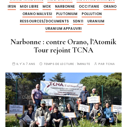
IRSN
MIDI LIBRE
MOX
NARBONNE
OCCITANIE
ORANO
ORANO MALVESI
PLUTONIUM
POLLUTION
RESSOURCES/DOCUMENTS
SDN11
URANIUM
URANIUM APPAUVRI
Narbonne : contre Orano, l’Atomik
Tour rejoint TCNA
IL Y'A 7 ANS
TEMPS DE LECTURE :
1MINUTE
PAR
TCNA