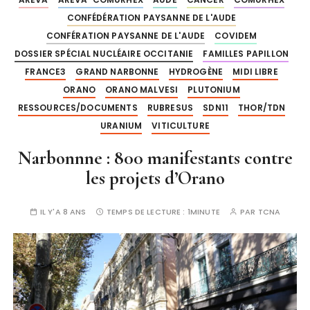
CONFÉDÉRATION PAYSANNE DE L'AUDE
CONFÉRATION PAYSANNE DE L'AUDE
COVIDEM
DOSSIER SPÉCIAL NUCLÉAIRE OCCITANIE
FAMILLES PAPILLON
FRANCE3
GRAND NARBONNE
HYDROGÈNE
MIDI LIBRE
ORANO
ORANO MALVESI
PLUTONIUM
RESSOURCES/DOCUMENTS
RUBRESUS
SDN11
THOR/TDN
URANIUM
VITICULTURE
Narbonnne : 800 manifestants contre
les projets d’Orano
IL Y'A 8 ANS
TEMPS DE LECTURE :
1MINUTE
PAR
TCNA