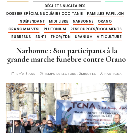
DÉCHETS NUCLÉAIRES
DOSSIER SPÉCIAL NUCLÉAIRE OCCITANIE
FAMILLES PAPILLON
INDÉPENDANT
MIDI LIBRE
NARBONNE
ORANO
ORANO MALVESI
PLUTONIUM
RESSOURCES/DOCUMENTS
RUBRESUS
SDN11
THOR/TDN
URANIUM
VITICULTURE
Narbonne : 800 participants à la
grande marche funèbre contre Orano
IL Y'A 8 ANS
TEMPS DE LECTURE :
2MINUTES
PAR
TCNA