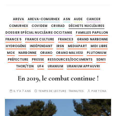
AREVA
AREVA-COMURHEX
ASN
AUDE
CANCER
COMURHEX
COVIDEM
CRIIRAD
DÉCHETS NUCLÉAIRES
DOSSIER SPÉCIAL NUCLÉAIRE OCCITANIE
FAMILLES PAPILLON
FRANCE 5
FRANCE CULTURE
FRANCE3
GRAND NARBONNE
HYDROGÈNE
INDÉPENDANT
IRSN
MEDIAPART
MIDI LIBRE
MOX
NARBONNE
ORANO
ORANO MALVESI
PLUTONIUM
PRÉFECTURE
PRESSE
RESSOURCES/DOCUMENTS
SDN11
THOR/TDN
UF4
URANIUM
URANIUM APPAUVRI
En 2019, le combat continue !
IL Y'A 7 ANS
TEMPS DE LECTURE :
11MINUTES
PAR
TCNA