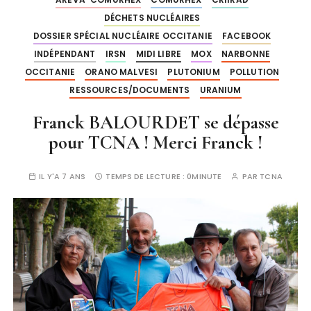
DÉCHETS NUCLÉAIRES
DOSSIER SPÉCIAL NUCLÉAIRE OCCITANIE
FACEBOOK
INDÉPENDANT
IRSN
MIDI LIBRE
MOX
NARBONNE
OCCITANIE
ORANO MALVESI
PLUTONIUM
POLLUTION
RESSOURCES/DOCUMENTS
URANIUM
Franck BALOURDET se dépasse
pour TCNA ! Merci Franck !
IL Y'A 7 ANS
TEMPS DE LECTURE :
0MINUTE
PAR
TCNA