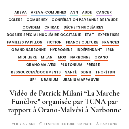
AREVA
AREVA-COMURHEX
ASN
AUDE
CANCER
COLERE
COMURHEX
CONFÉRATION PAYSANNE DE L'AUDE
COVIDEM
CRIIRAD
DÉCHETS NUCLÉAIRES
DOSSIER SPÉCIAL NUCLÉAIRE OCCITANIE
ÉTAT
EXPERTISES
FAMILLES PAPILLON
FICTION
FRANCE CULTURE
FRANCE3
GRAND NARBONNE
HYDROGÈNE
INDÉPENDANT
IRSN
MIDI LIBRE
MILANI
MOX
NARBONNE
ORANO
ORANO MALVESI
PLUTONIUM
PRESSE
RESSOURCES/DOCUMENTS
SANTÉ
SDN11
THOR/TDN
UF4
URANIUM
URANIUM APPAUVRI
Vidéo de Patrick Milani “La Marche
Funèbre” organisée par TCNA par
rapport à Orano-Malvési à Narbonne
IL Y'A 7 ANS
TEMPS DE LECTURE :
0MINUTE
PAR
TCNA