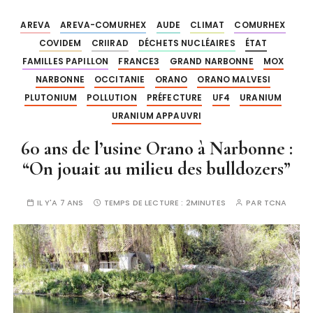
AREVA
AREVA-COMURHEX
AUDE
CLIMAT
COMURHEX
COVIDEM
CRIIRAD
DÉCHETS NUCLÉAIRES
ÉTAT
FAMILLES PAPILLON
FRANCE3
GRAND NARBONNE
MOX
NARBONNE
OCCITANIE
ORANO
ORANO MALVESI
PLUTONIUM
POLLUTION
PRÉFECTURE
UF4
URANIUM
URANIUM APPAUVRI
60 ans de l’usine Orano à Narbonne :
“On jouait au milieu des bulldozers”
IL Y'A 7 ANS
TEMPS DE LECTURE :
2MINUTES
PAR
TCNA