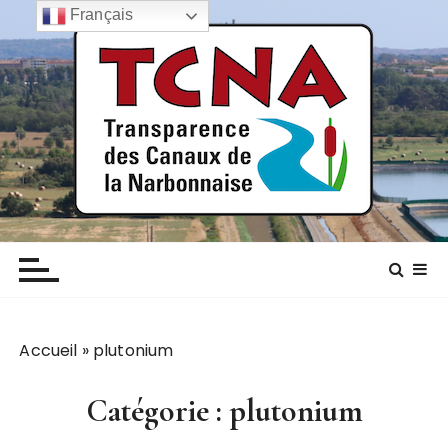
P
Français
a
s
s
e
r
a
u
c
TCNA NARBONNE
Transparence des canaux de la narbonnaise
o
n
t
e
n
Accueil
»
plutonium
u
Catégorie :
plutonium