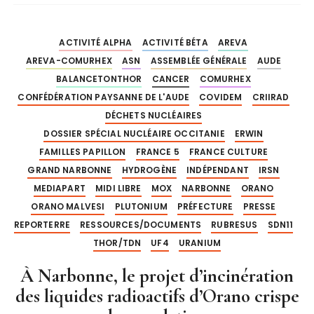
ACTIVITÉ ALPHA
ACTIVITÉ BÉTA
AREVA
AREVA-COMURHEX
ASN
ASSEMBLÉE GÉNÉRALE
AUDE
BALANCETONTHOR
CANCER
COMURHEX
CONFÉDÉRATION PAYSANNE DE L'AUDE
COVIDEM
CRIIRAD
DÉCHETS NUCLÉAIRES
DOSSIER SPÉCIAL NUCLÉAIRE OCCITANIE
ERWIN
FAMILLES PAPILLON
FRANCE 5
FRANCE CULTURE
GRAND NARBONNE
HYDROGÈNE
INDÉPENDANT
IRSN
MEDIAPART
MIDI LIBRE
MOX
NARBONNE
ORANO
ORANO MALVESI
PLUTONIUM
PRÉFECTURE
PRESSE
REPORTERRE
RESSOURCES/DOCUMENTS
RUBRESUS
SDN11
THOR/TDN
UF4
URANIUM
À Narbonne, le projet d’incinération
des liquides radioactifs d’Orano crispe