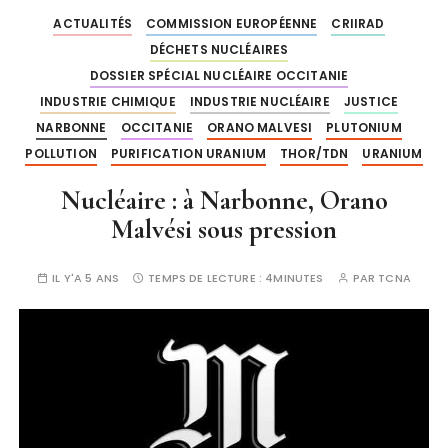
ACTUALITÉS
COMMISSION EUROPÉENNE
CRIIRAD
DÉCHETS NUCLÉAIRES
DOSSIER SPÉCIAL NUCLÉAIRE OCCITANIE
INDUSTRIE CHIMIQUE
INDUSTRIE NUCLÉAIRE
JUSTICE
NARBONNE
OCCITANIE
ORANO MALVESI
PLUTONIUM
POLLUTION
PURIFICATION URANIUM
THOR/TDN
URANIUM
Nucléaire : à Narbonne, Orano
Malvési sous pression
IL Y'A 5 ANS
TEMPS DE LECTURE :
4MINUTES
PAR
TCNA