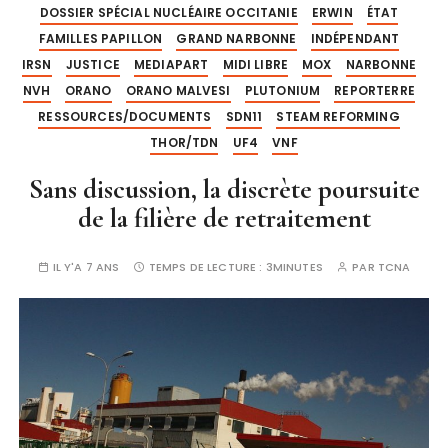
DOSSIER SPÉCIAL NUCLÉAIRE OCCITANIE
ERWIN
ÉTAT
FAMILLES PAPILLON
GRAND NARBONNE
INDÉPENDANT
IRSN
JUSTICE
MEDIAPART
MIDI LIBRE
MOX
NARBONNE
NVH
ORANO
ORANO MALVESI
PLUTONIUM
REPORTERRE
RESSOURCES/DOCUMENTS
SDN11
STEAM REFORMING
THOR/TDN
UF4
VNF
Sans discussion, la discrète poursuite
de la filière de retraitement
IL Y'A 7 ANS
TEMPS DE LECTURE :
3MINUTES
PAR
TCNA