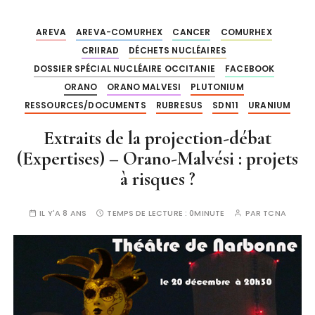
AREVA
AREVA-COMURHEX
CANCER
COMURHEX
CRIIRAD
DÉCHETS NUCLÉAIRES
DOSSIER SPÉCIAL NUCLÉAIRE OCCITANIE
FACEBOOK
ORANO
ORANO MALVESI
PLUTONIUM
RESSOURCES/DOCUMENTS
RUBRESUS
SDN11
URANIUM
Extraits de la projection-débat
(Expertises) – Orano-Malvési : projets
à risques ?
IL Y'A 8 ANS
TEMPS DE LECTURE :
0MINUTE
PAR
TCNA