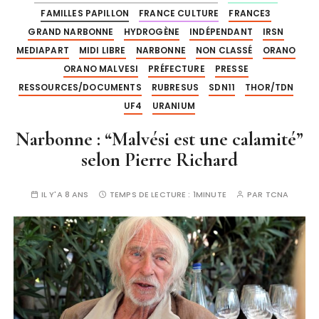
FAMILLES PAPILLON
FRANCE CULTURE
FRANCE3
GRAND NARBONNE
HYDROGÈNE
INDÉPENDANT
IRSN
MEDIAPART
MIDI LIBRE
NARBONNE
NON CLASSÉ
ORANO
ORANO MALVESI
PRÉFECTURE
PRESSE
RESSOURCES/DOCUMENTS
RUBRESUS
SDN11
THOR/TDN
UF4
URANIUM
Narbonne : “Malvési est une calamité”
selon Pierre Richard
IL Y'A 8 ANS
TEMPS DE LECTURE :
1MINUTE
PAR
TCNA