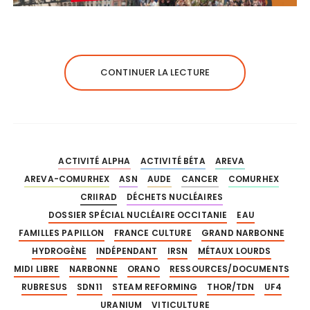
CONTINUER LA LECTURE
ACTIVITÉ ALPHA
ACTIVITÉ BÉTA
AREVA
AREVA-COMURHEX
ASN
AUDE
CANCER
COMURHEX
CRIIRAD
DÉCHETS NUCLÉAIRES
DOSSIER SPÉCIAL NUCLÉAIRE OCCITANIE
EAU
FAMILLES PAPILLON
FRANCE CULTURE
GRAND NARBONNE
HYDROGÈNE
INDÉPENDANT
IRSN
MÉTAUX LOURDS
MIDI LIBRE
NARBONNE
ORANO
RESSOURCES/DOCUMENTS
RUBRESUS
SDN11
STEAM REFORMING
THOR/TDN
UF4
URANIUM
VITICULTURE