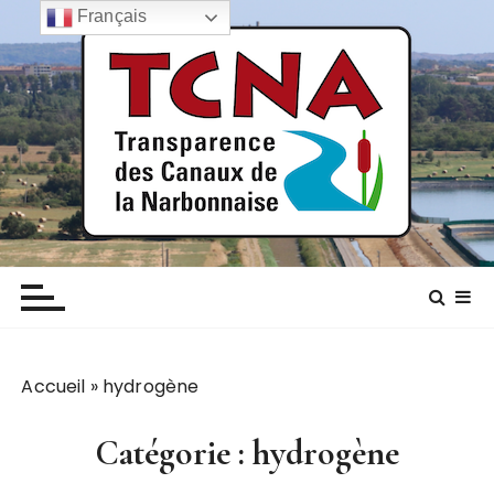
P
Français
a
s
s
e
r
a
u
c
TCNA NARBONNE
Transparence des canaux de la narbonnaise
o
n
t
e
n
Accueil
»
hydrogène
u
Catégorie :
hydrogène