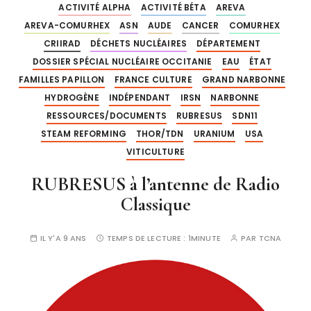
ACTIVITÉ ALPHA
ACTIVITÉ BÉTA
AREVA
AREVA-COMURHEX
ASN
AUDE
CANCER
COMURHEX
CRIIRAD
DÉCHETS NUCLÉAIRES
DÉPARTEMENT
DOSSIER SPÉCIAL NUCLÉAIRE OCCITANIE
EAU
ÉTAT
FAMILLES PAPILLON
FRANCE CULTURE
GRAND NARBONNE
HYDROGÈNE
INDÉPENDANT
IRSN
NARBONNE
RESSOURCES/DOCUMENTS
RUBRESUS
SDN11
STEAM REFORMING
THOR/TDN
URANIUM
USA
VITICULTURE
RUBRESUS à l’antenne de Radio
Classique
IL Y'A 9 ANS
TEMPS DE LECTURE :
1MINUTE
PAR
TCNA