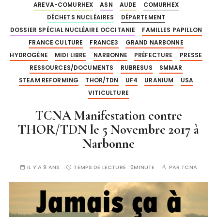
AREVA-COMURHEX
ASN
AUDE
COMURHEX
DÉCHETS NUCLÉAIRES
DÉPARTEMENT
DOSSIER SPÉCIAL NUCLÉAIRE OCCITANIE
FAMILLES PAPILLON
FRANCE CULTURE
FRANCE3
GRAND NARBONNE
HYDROGÈNE
MIDI LIBRE
NARBONNE
PRÉFECTURE
PRESSE
RESSOURCES/DOCUMENTS
RUBRESUS
SMMAR
STEAM REFORMING
THOR/TDN
UF4
URANIUM
USA
VITICULTURE
TCNA Manifestation contre
THOR/TDN le 5 Novembre 2017 à
Narbonne
IL Y'A 9 ANS
TEMPS DE LECTURE :
0MINUTE
PAR
TCNA