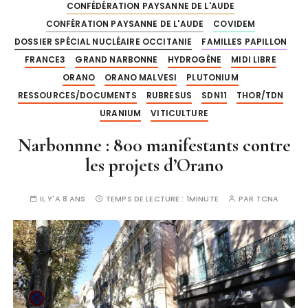
CONFÉDÉRATION PAYSANNE DE L'AUDE
CONFÉRATION PAYSANNE DE L'AUDE
COVIDEM
DOSSIER SPÉCIAL NUCLÉAIRE OCCITANIE
FAMILLES PAPILLON
FRANCE3
GRAND NARBONNE
HYDROGÈNE
MIDI LIBRE
ORANO
ORANO MALVESI
PLUTONIUM
RESSOURCES/DOCUMENTS
RUBRESUS
SDN11
THOR/TDN
URANIUM
VITICULTURE
Narbonnne : 800 manifestants contre
les projets d’Orano
IL Y'A 8 ANS
TEMPS DE LECTURE :
1MINUTE
PAR
TCNA