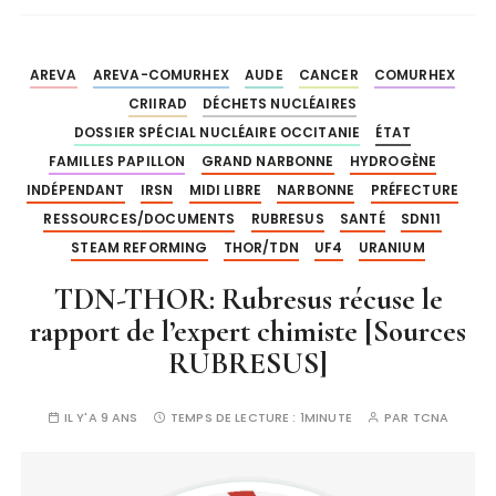
AREVA
AREVA-COMURHEX
AUDE
CANCER
COMURHEX
CRIIRAD
DÉCHETS NUCLÉAIRES
DOSSIER SPÉCIAL NUCLÉAIRE OCCITANIE
ÉTAT
FAMILLES PAPILLON
GRAND NARBONNE
HYDROGÈNE
INDÉPENDANT
IRSN
MIDI LIBRE
NARBONNE
PRÉFECTURE
RESSOURCES/DOCUMENTS
RUBRESUS
SANTÉ
SDN11
STEAM REFORMING
THOR/TDN
UF4
URANIUM
TDN-THOR: Rubresus récuse le
rapport de l’expert chimiste [Sources
RUBRESUS]
IL Y'A 9 ANS
TEMPS DE LECTURE :
1MINUTE
PAR
TCNA