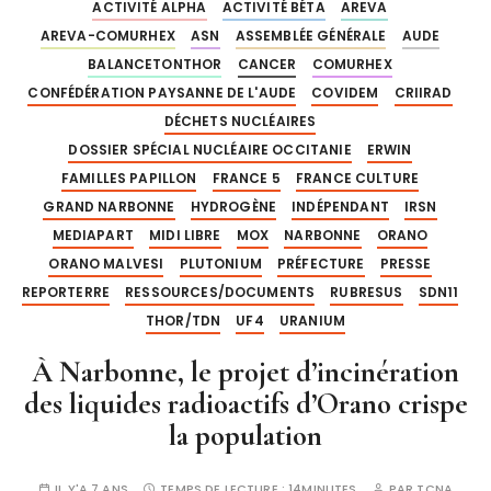
ACTIVITÉ ALPHA
ACTIVITÉ BÉTA
AREVA
AREVA-COMURHEX
ASN
ASSEMBLÉE GÉNÉRALE
AUDE
BALANCETONTHOR
CANCER
COMURHEX
CONFÉDÉRATION PAYSANNE DE L'AUDE
COVIDEM
CRIIRAD
DÉCHETS NUCLÉAIRES
DOSSIER SPÉCIAL NUCLÉAIRE OCCITANIE
ERWIN
FAMILLES PAPILLON
FRANCE 5
FRANCE CULTURE
GRAND NARBONNE
HYDROGÈNE
INDÉPENDANT
IRSN
MEDIAPART
MIDI LIBRE
MOX
NARBONNE
ORANO
ORANO MALVESI
PLUTONIUM
PRÉFECTURE
PRESSE
REPORTERRE
RESSOURCES/DOCUMENTS
RUBRESUS
SDN11
THOR/TDN
UF4
URANIUM
À Narbonne, le projet d’incinération
des liquides radioactifs d’Orano crispe
la population
IL Y'A 7 ANS
TEMPS DE LECTURE :
14MINUTES
PAR
TCNA