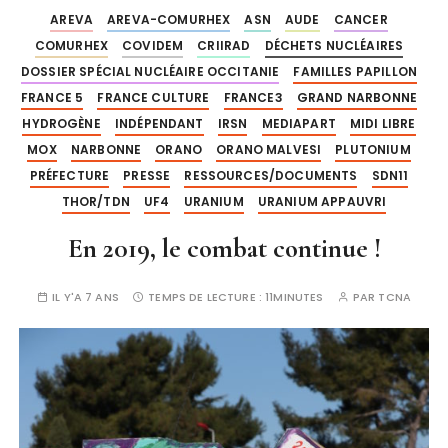
AREVA
AREVA-COMURHEX
ASN
AUDE
CANCER
COMURHEX
COVIDEM
CRIIRAD
DÉCHETS NUCLÉAIRES
DOSSIER SPÉCIAL NUCLÉAIRE OCCITANIE
FAMILLES PAPILLON
FRANCE 5
FRANCE CULTURE
FRANCE3
GRAND NARBONNE
HYDROGÈNE
INDÉPENDANT
IRSN
MEDIAPART
MIDI LIBRE
MOX
NARBONNE
ORANO
ORANO MALVESI
PLUTONIUM
PRÉFECTURE
PRESSE
RESSOURCES/DOCUMENTS
SDN11
THOR/TDN
UF4
URANIUM
URANIUM APPAUVRI
En 2019, le combat continue !
IL Y'A 7 ANS
TEMPS DE LECTURE :
11MINUTES
PAR
TCNA