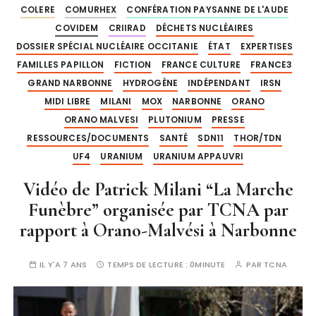
COLERE
COMURHEX
CONFÉRATION PAYSANNE DE L'AUDE
COVIDEM
CRIIRAD
DÉCHETS NUCLÉAIRES
DOSSIER SPÉCIAL NUCLÉAIRE OCCITANIE
ÉTAT
EXPERTISES
FAMILLES PAPILLON
FICTION
FRANCE CULTURE
FRANCE3
GRAND NARBONNE
HYDROGÈNE
INDÉPENDANT
IRSN
MIDI LIBRE
MILANI
MOX
NARBONNE
ORANO
ORANO MALVESI
PLUTONIUM
PRESSE
RESSOURCES/DOCUMENTS
SANTÉ
SDN11
THOR/TDN
UF4
URANIUM
URANIUM APPAUVRI
Vidéo de Patrick Milani “La Marche
Funèbre” organisée par TCNA par
rapport à Orano-Malvési à Narbonne
IL Y'A 7 ANS
TEMPS DE LECTURE :
0MINUTE
PAR
TCNA