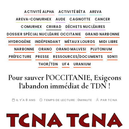
ACTIVITÉ ALPHA
ACTIVITÉ BÉTA
AREVA
AREVA-COMURHEX
AUDE
CAGNOTTE
CANCER
COMURHEX
CRIIRAD
DÉCHETS NUCLÉAIRES
DOSSIER SPÉCIAL NUCLÉAIRE OCCITANIE
GRAND NARBONNE
HYDROGÈNE
INDÉPENDANT
MÉTAUX LOURDS
MIDI LIBRE
NARBONNE
ORANO
ORANO MALVESI
PLUTONIUM
PRÉFECTURE
PRESSE
RESSOURCES/DOCUMENTS
SDN11
THOR/TDN
UF4
URANIUM
Pour sauver l’OCCITANIE, Exigeons
l’abandon immédiat de TDN !
IL Y'A 8 ANS
TEMPS DE LECTURE :
0MINUTE
PAR
TCNA