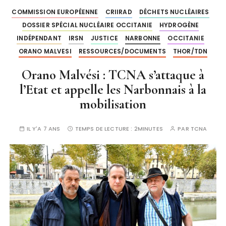
COMMISSION EUROPÉENNE
CRIIRAD
DÉCHETS NUCLÉAIRES
DOSSIER SPÉCIAL NUCLÉAIRE OCCITANIE
HYDROGÈNE
INDÉPENDANT
IRSN
JUSTICE
NARBONNE
OCCITANIE
ORANO MALVESI
RESSOURCES/DOCUMENTS
THOR/TDN
Orano Malvési : TCNA s’attaque à
l’Etat et appelle les Narbonnais à la
mobilisation
IL Y'A 7 ANS
TEMPS DE LECTURE :
2MINUTES
PAR
TCNA