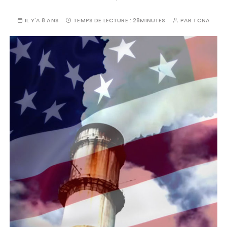
IL Y'A 8 ANS
TEMPS DE LECTURE :
28MINUTES
PAR
TCNA