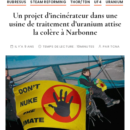
RUBRESUS
STEAM REFORMING
THOR/TDN
UF4
URANIUM
Un projet d’incinérateur dans une
usine de traitement d’uranium attise
la colère à Narbonne
IL Y'A 9 ANS
TEMPS DE LECTURE :
10MINUTES
PAR
TCNA