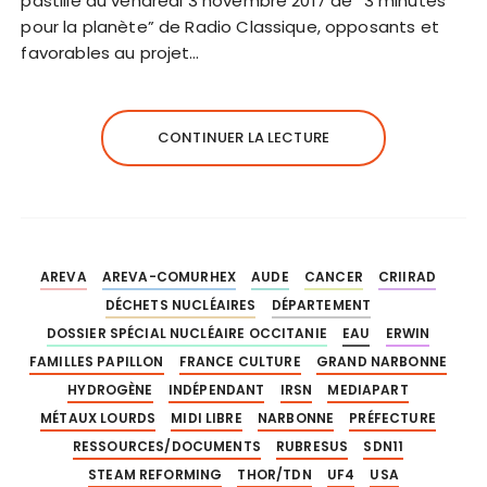
pastille du vendredi 3 novembre 2017 de “3 minutes
pour la planète” de Radio Classique, opposants et
favorables au projet…
CONTINUER LA LECTURE
AREVA
AREVA-COMURHEX
AUDE
CANCER
CRIIRAD
DÉCHETS NUCLÉAIRES
DÉPARTEMENT
DOSSIER SPÉCIAL NUCLÉAIRE OCCITANIE
EAU
ERWIN
FAMILLES PAPILLON
FRANCE CULTURE
GRAND NARBONNE
HYDROGÈNE
INDÉPENDANT
IRSN
MEDIAPART
MÉTAUX LOURDS
MIDI LIBRE
NARBONNE
PRÉFECTURE
RESSOURCES/DOCUMENTS
RUBRESUS
SDN11
STEAM REFORMING
THOR/TDN
UF4
USA