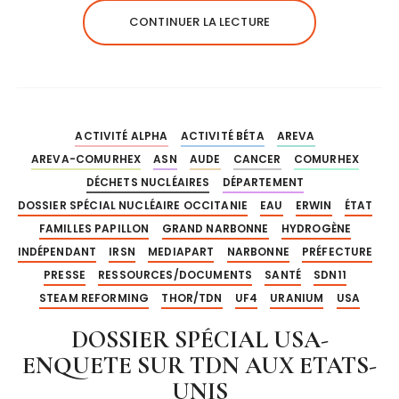
CONTINUER LA LECTURE
ACTIVITÉ ALPHA
ACTIVITÉ BÉTA
AREVA
AREVA-COMURHEX
ASN
AUDE
CANCER
COMURHEX
DÉCHETS NUCLÉAIRES
DÉPARTEMENT
DOSSIER SPÉCIAL NUCLÉAIRE OCCITANIE
EAU
ERWIN
ÉTAT
FAMILLES PAPILLON
GRAND NARBONNE
HYDROGÈNE
INDÉPENDANT
IRSN
MEDIAPART
NARBONNE
PRÉFECTURE
PRESSE
RESSOURCES/DOCUMENTS
SANTÉ
SDN11
STEAM REFORMING
THOR/TDN
UF4
URANIUM
USA
DOSSIER SPÉCIAL USA-
ENQUETE SUR TDN AUX ETATS-
UNIS