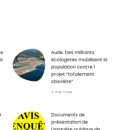
es
Aude. Des militants
si
écologistes mobilisent la
population contre 1
projet “totalement
obsolète”
PAR
TCNA
N
Documents de
présentation de
l’enquête publique de