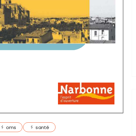
oms
santé