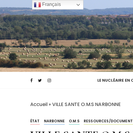
P
Français
a
s
s
e
r
a
u
c
Transparence des canaux de la narbonnai
TCNA NARBO
o
n
LE NUCLÉAIRE EN
t
e
n
Accueil
»
VILLE SANTE O.M.S NARBONNE
u
ÉTAT
NARBONNE
O.M.S
RESSOURCES/DOCUMENT