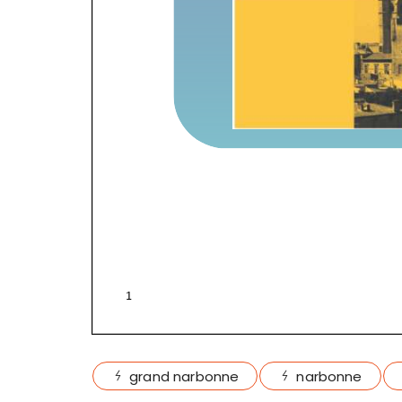
grand narbonne
narbonne