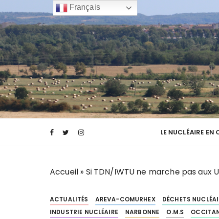
P
Français
a
s
s
e
r
a
u
c
Transparence des canaux de la narbonnai
TCNA NARBO
o
n
LE NUCLÉAIRE EN
t
e
n
Accueil
»
Si TDN/IWTU ne marche pas aux USA
u
ACTUALITÉS
AREVA-COMURHEX
DÉCHETS NUCLÉAI
INDUSTRIE NUCLÉAIRE
NARBONNE
O.M.S
OCCITAN