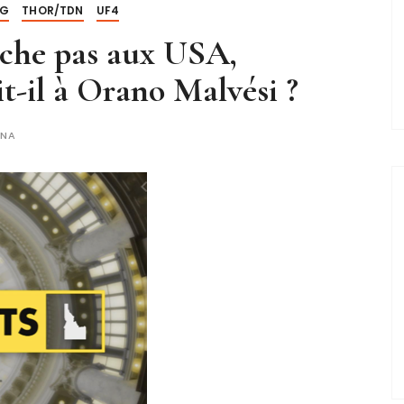
NG
THOR/TDN
UF4
he pas aux USA,
t-il à Orano Malvési ?
CNA