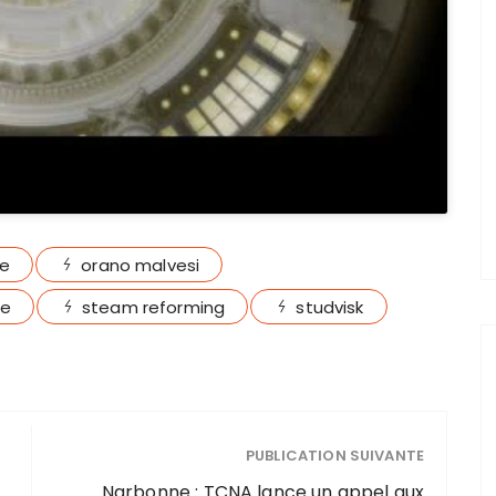
re
orano malvesi
ge
steam reforming
studvisk
PUBLICATION SUIVANTE
Narbonne : TCNA lance un appel aux