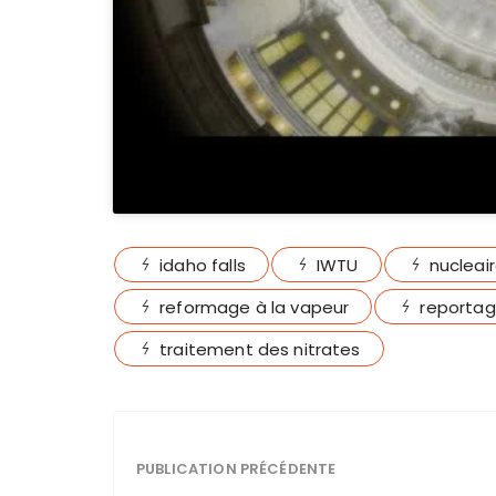
idaho falls
IWTU
nucleai
reformage à la vapeur
reporta
traitement des nitrates
PUBLICATION PRÉCÉDENTE