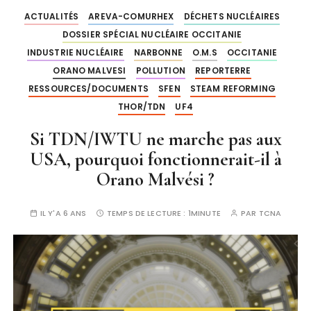
ACTUALITÉS
AREVA-COMURHEX
DÉCHETS NUCLÉAIRES
DOSSIER SPÉCIAL NUCLÉAIRE OCCITANIE
INDUSTRIE NUCLÉAIRE
NARBONNE
O.M.S
OCCITANIE
ORANO MALVESI
POLLUTION
REPORTERRE
RESSOURCES/DOCUMENTS
SFEN
STEAM REFORMING
THOR/TDN
UF4
Si TDN/IWTU ne marche pas aux
USA, pourquoi fonctionnerait-il à
Orano Malvési ?
IL Y'A 6 ANS
TEMPS DE LECTURE :
1MINUTE
PAR
TCNA