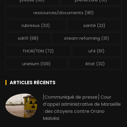
ressources/documents
(181)
rubresus
(33)
santé
(22)
sdn11
(68)
steam reforming
(31)
THOR/TDN
(72)
uf4
(61)
uranium
(109)
état
(32)
ARTICLES RÉCENTS
[Communiqué de presse] Cour
d’appel administrative de Marseille
: des citoyens contre Orano
Malvési