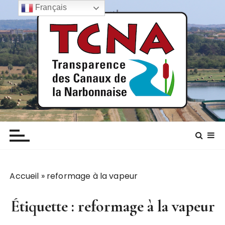
P
Français
a
s
s
e
r
a
u
c
TCNA NARBONNE
Transparence des canaux de la narbonnaise
o
n
t
e
n
Accueil
»
reformage à la vapeur
u
Étiquette :
reformage à la vapeur