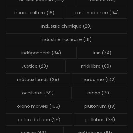
france culture
(18)
grand narbonne
(94)
industrie chimique
(20)
industrie nucléaire
(41)
indépendant
(84)
irsn
(74)
Justice
(23)
midi libre
(69)
métaux lourds
(25)
narbonne
(142)
occitanie
(59)
orano
(70)
orano malvesi
(106)
plutonium
(18)
police de l'eau
(25)
pollution
(33)
presse
(66)
préfecture
(51)