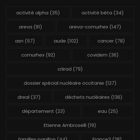
activité alpha
(35)
activité béta
(34)
areva
(91)
areva-comurhex
(147)
asn
(57)
aude
(102)
cancer
(78)
comurhex
(92)
covidem
(36)
criirad
(79)
dossier spécial nucléaire occitanie
(127)
dreal
(37)
déchets nucléaires
(136)
département
(23)
eau
(25)
Etienne Ambroselli
(19)
familles papillon
(44)
France3
(28)