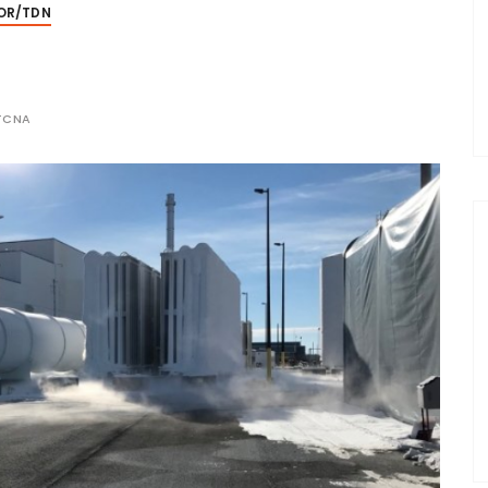
OR/TDN
TCNA