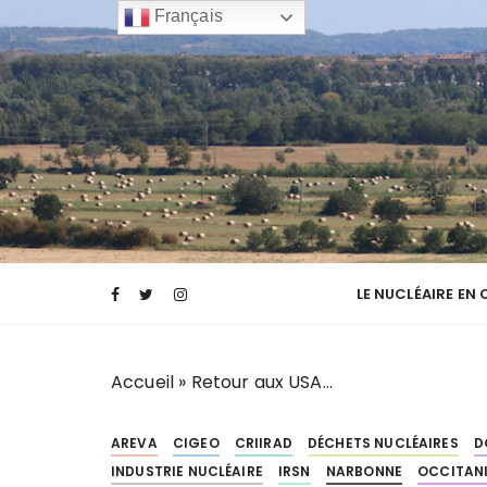
P
Français
a
s
s
e
r
a
u
c
Transparence des canaux de la narbonnai
TCNA NARBO
o
n
LE NUCLÉAIRE EN
t
e
n
Accueil
»
Retour aux USA…
u
AREVA
CIGEO
CRIIRAD
DÉCHETS NUCLÉAIRES
D
INDUSTRIE NUCLÉAIRE
IRSN
NARBONNE
OCCITAN