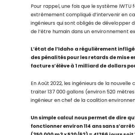
Pour rappel, une fois que le système IWTU fo
extrêmement compliqué d’intervenir en cas 
ingénieurs qui sont obligés de développer d
de l’être humain dans un environnement e
L’état de l’Idaho a régulièrement infli
des pénalités pour les retards de mise en 
facture s’élève à 1 milliard de dollars p
En Août 2022, les ingénieurs de la nouvelle 
traiter 137 000 gallons (environ 520 mètres
ingénieur en chef de la coalition environne
Un simple calcul nous permet de dire q
fonctionner environ 114 ans sans s’arrêt
(350 000 m3 x 520/62) = 41766 jours soit 