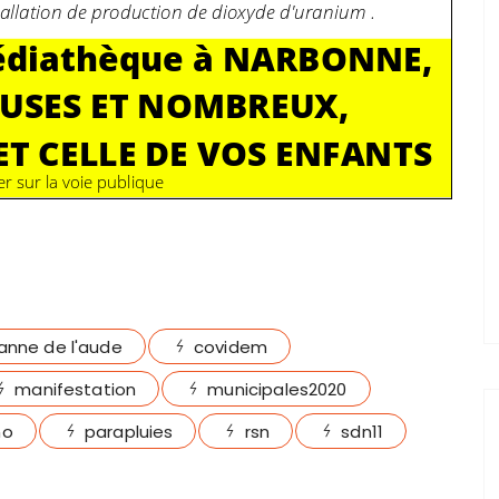
anne de l'aude
covidem
manifestation
municipales2020
no
parapluies
rsn
sdn11