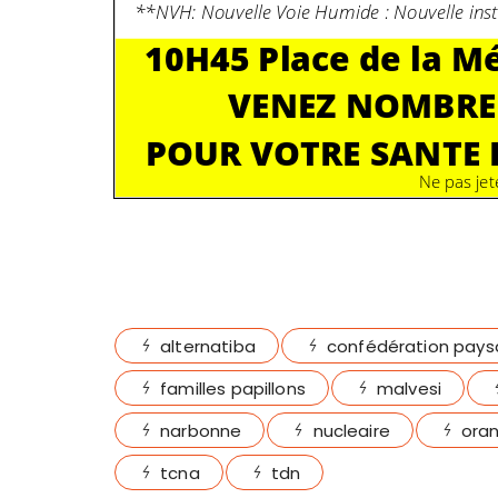
alternatiba
confédération pays
familles papillons
malvesi
narbonne
nucleaire
ora
tcna
tdn