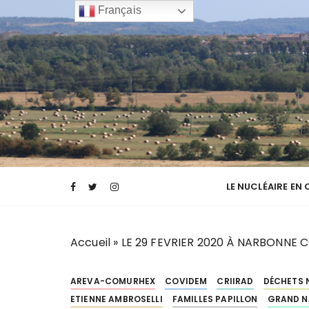
P
Français
a
s
s
e
r
a
u
c
Transparence des canaux de la narbonnai
TCNA NARBO
o
n
LE NUCLÉAIRE EN
t
e
n
Accueil
»
LE 29 FEVRIER 2020 À NARBONNE 
u
AREVA-COMURHEX
COVIDEM
CRIIRAD
DÉCHETS 
ETIENNE AMBROSELLI
FAMILLES PAPILLON
GRAND N