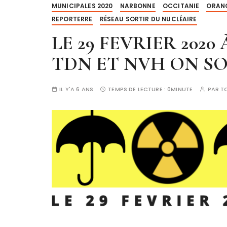
MUNICIPALES 2020
NARBONNE
OCCITANIE
ORANO
REPORTERRE
RÉSEAU SORTIR DU NUCLÉAIRE
LE 29 FEVRIER 20
TDN ET NVH ON SO
IL Y'A 6 ANS
TEMPS DE LECTURE :
0MINUTE
PAR
T