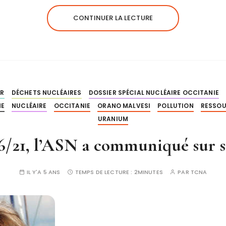
CONTINUER LA LECTURE
R
DÉCHETS NUCLÉAIRES
DOSSIER SPÉCIAL NUCLÉAIRE OCCITANIE
NE
NUCLÉAIRE
OCCITANIE
ORANO MALVESI
POLLUTION
RESSO
URANIUM
6/21, l’ASN a communiqué sur s
IL Y'A 5 ANS
TEMPS DE LECTURE :
2MINUTES
PAR
TCNA