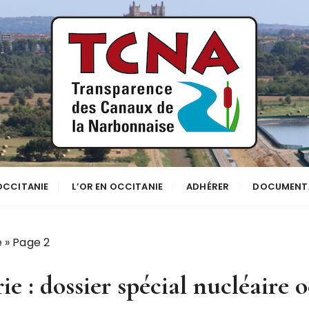
se
NNE
 OCCITANIE
L’OR EN OCCITANIE
ADHÉRER
DOCUMENT
e
»
Page 2
ie :
dossier spécial nucléaire 