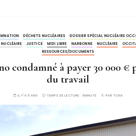
MNATION
DÉCHETS NUCLÉAIRES
DOSSIER SPÉCIAL NUCLÉAIRE OCC
 NUCLÉAIRE
JUSTICE
MIDI LIBRE
NARBONNE
NUCLÉAIRE
OCCIT
RESSOURCES/DOCUMENTS
no condamné à payer 30 000 € p
du travail
IL Y'A 5 ANS
TEMPS DE LECTURE :
1MINUTE
PAR
TCNA