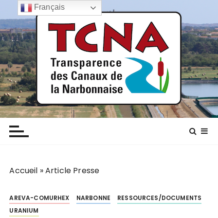
P
Français
a
s
s
e
r
a
u
c
TCNA NARBONNE
Transparence des canaux de la narbonnaise
o
n
t
e
n
Accueil
»
Article Presse
u
AREVA-COMURHEX
NARBONNE
RESSOURCES/DOCUMENTS
URANIUM