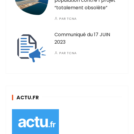
population contre 1 projet
“totalement obsolète”
PAR
TCNA
Communiqué du 17 JUIN
2023
PAR
TCNA
ACTU.FR