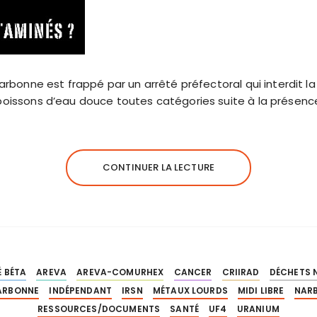
arbonne est frappé par un arrêté préfectoral qui interdit 
poissons d’eau douce toutes catégories suite à la présen
CONTINUER LA LECTURE
É BÉTA
AREVA
AREVA-COMURHEX
CANCER
CRIIRAD
DÉCHETS 
ARBONNE
INDÉPENDANT
IRSN
MÉTAUX LOURDS
MIDI LIBRE
NAR
RESSOURCES/DOCUMENTS
SANTÉ
UF4
URANIUM