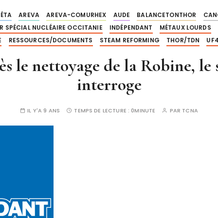
BÉTA
AREVA
AREVA-COMURHEX
AUDE
BALANCETONTHOR
CAN
R SPÉCIAL NUCLÉAIRE OCCITANIE
INDÉPENDANT
MÉTAUX LOURDS
E
RESSOURCES/DOCUMENTS
STEAM REFORMING
THOR/TDN
UF
rès le nettoyage de la Robine, le
interroge
IL Y'A 9 ANS
TEMPS DE LECTURE :
0MINUTE
PAR
TCNA