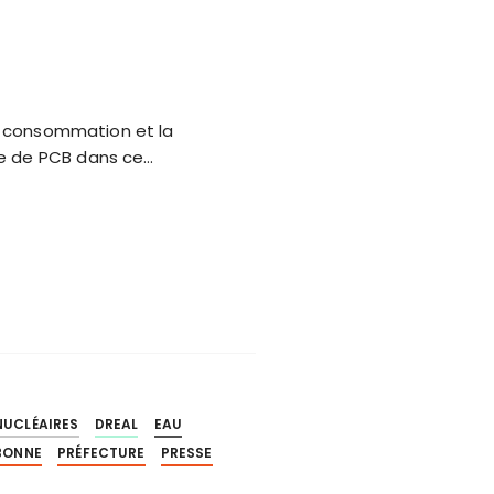
la consommation et la
ce de PCB dans ce…
NUCLÉAIRES
DREAL
EAU
BONNE
PRÉFECTURE
PRESSE