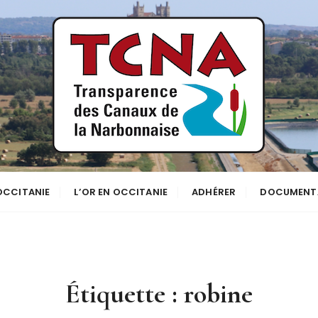
se
NNE
 OCCITANIE
L’OR EN OCCITANIE
ADHÉRER
DOCUMENT
Étiquette :
robine