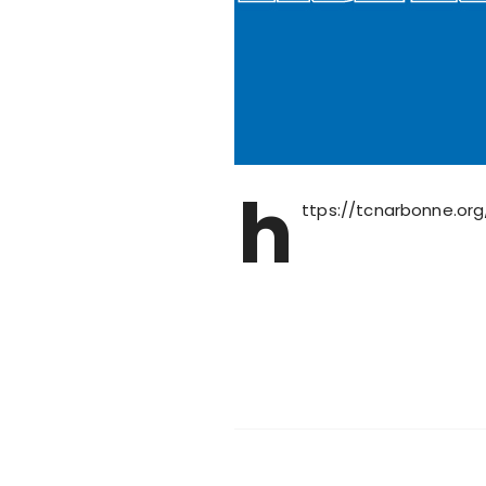
h
ttps://tcnarbonne.or