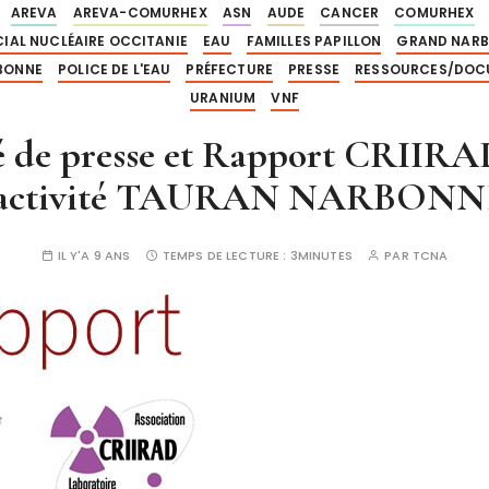
AREVA
AREVA-COMURHEX
ASN
AUDE
CANCER
COMURHEX
CIAL NUCLÉAIRE OCCITANIE
EAU
FAMILLES PAPILLON
GRAND NAR
BONNE
POLICE DE L'EAU
PRÉFECTURE
PRESSE
RESSOURCES/DOC
URANIUM
VNF
de presse et Rapport CRIIRAD
oactivité TAURAN NARBONNE
IL Y'A 9 ANS
TEMPS DE LECTURE :
3MINUTES
PAR
TCNA