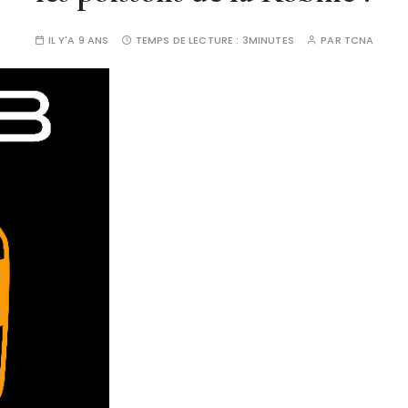
IL Y'A 9 ANS
TEMPS DE LECTURE :
3MINUTES
PAR
TCNA