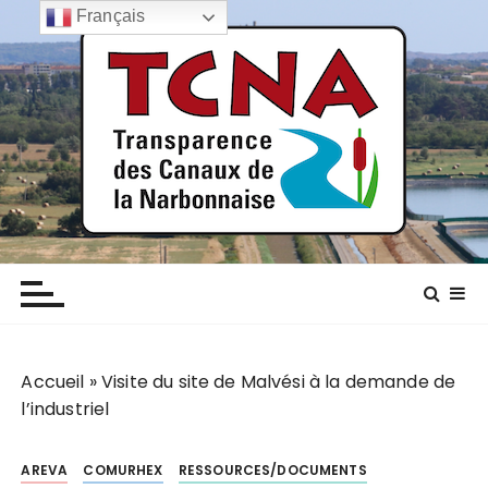
P
Français
a
s
s
e
r
a
u
c
TCNA NARBONNE
Transparence des canaux de la narbonnaise
o
n
t
e
n
Accueil
»
Visite du site de Malvési à la demande de
u
l’industriel
AREVA
COMURHEX
RESSOURCES/DOCUMENTS