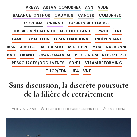
AREVA
AREVA-COMURHEX
ASN
AUDE
BALANCETONTHOR
CADMIUN
CANCER
COMURHEX
COVIDEM
CRIIRAD
DÉCHETS NUCLÉAIRES
DOSSIER SPÉCIAL NUCLÉAIRE OCCITANIE
ERWIN
ÉTAT
FAMILLES PAPILLON
GRAND NARBONNE
INDÉPENDANT
IRSN
JUSTICE
MEDIAPART
MIDI LIBRE
MOX
NARBONNE
NVH
ORANO
ORANO MALVESI
PLUTONIUM
REPORTERRE
RESSOURCES/DOCUMENTS
SDN11
STEAM REFORMING
THOR/TDN
UF4
VNF
Sans discussion, la discrète poursuite
de la filière de retraitement
IL Y'A 7 ANS
TEMPS DE LECTURE :
3MINUTES
PAR
TCNA