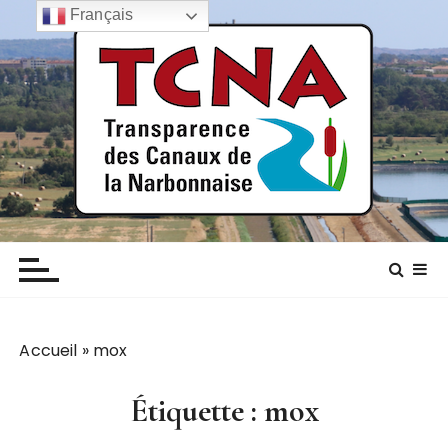
P
Français
a
s
s
e
r
a
u
c
TCNA NARBONNE
Transparence des canaux de la narbonnaise
o
n
t
e
n
Accueil
»
mox
u
Étiquette :
mox