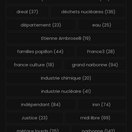
dreal
(37)
déchets nucléaires
(136)
département
(23)
eau
(25)
Etienne Ambroselli
(19)
familles papillon
(44)
France3
(28)
france culture
(18)
grand narbonne
(94)
industrie chimique
(20)
industrie nucléaire
(41)
indépendant
(84)
irsn
(74)
Justice
(23)
midi libre
(69)
métaux lourds
(25)
narbonne
(142)