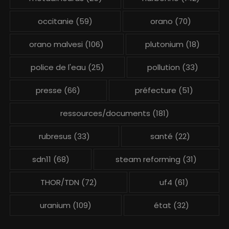
occitanie
(59)
orano
(70)
orano malvesi
(106)
plutonium
(18)
police de l'eau
(25)
pollution
(33)
presse
(66)
préfecture
(51)
ressources/documents
(181)
rubresus
(33)
santé
(22)
sdn11
(68)
steam reforming
(31)
THOR/TDN
(72)
uf4
(61)
uranium
(109)
état
(32)