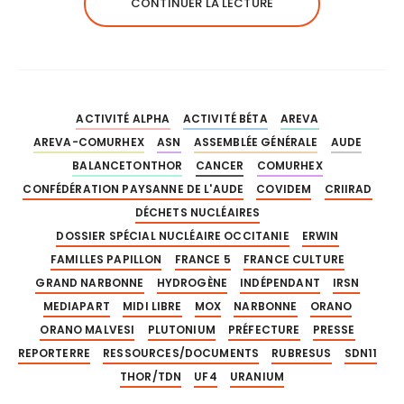
CONTINUER LA LECTURE
ACTIVITÉ ALPHA
ACTIVITÉ BÉTA
AREVA
AREVA-COMURHEX
ASN
ASSEMBLÉE GÉNÉRALE
AUDE
BALANCETONTHOR
CANCER
COMURHEX
CONFÉDÉRATION PAYSANNE DE L'AUDE
COVIDEM
CRIIRAD
DÉCHETS NUCLÉAIRES
DOSSIER SPÉCIAL NUCLÉAIRE OCCITANIE
ERWIN
FAMILLES PAPILLON
FRANCE 5
FRANCE CULTURE
GRAND NARBONNE
HYDROGÈNE
INDÉPENDANT
IRSN
MEDIAPART
MIDI LIBRE
MOX
NARBONNE
ORANO
ORANO MALVESI
PLUTONIUM
PRÉFECTURE
PRESSE
REPORTERRE
RESSOURCES/DOCUMENTS
RUBRESUS
SDN11
THOR/TDN
UF4
URANIUM