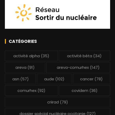
CATÉGORIES
activité alpha
(35)
activité béta
(34)
areva
(91)
areva-comurhex
(147)
asn
(57)
aude
(102)
cancer
(78)
comurhex
(92)
covidem
(36)
criirad
(79)
dossier spécial nucléaire occitanie
(127)