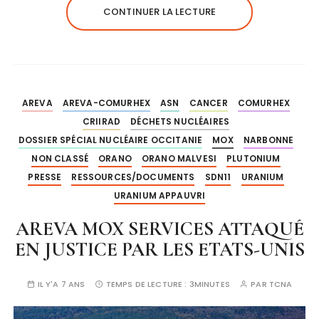
CONTINUER LA LECTURE
AREVA
AREVA-COMURHEX
ASN
CANCER
COMURHEX
CRIIRAD
DÉCHETS NUCLÉAIRES
DOSSIER SPÉCIAL NUCLÉAIRE OCCITANIE
MOX
NARBONNE
NON CLASSÉ
ORANO
ORANO MALVESI
PLUTONIUM
PRESSE
RESSOURCES/DOCUMENTS
SDN11
URANIUM
URANIUM APPAUVRI
AREVA MOX SERVICES ATTAQUÉ
EN JUSTICE PAR LES ETATS-UNIS
IL Y'A 7 ANS
TEMPS DE LECTURE :
3MINUTES
PAR
TCNA