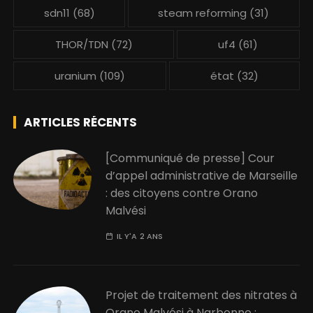
sdn11
(68)
steam reforming
(31)
THOR/TDN
(72)
uf4
(61)
uranium
(109)
état
(32)
ARTICLES RÉCENTS
[Communiqué de presse] Cour
d’appel administrative de Marseille
: des citoyens contre Orano
Malvési
IL Y'A 2 ANS
Projet de traitement des nitrates à
Orano Malvési à Narbonne :