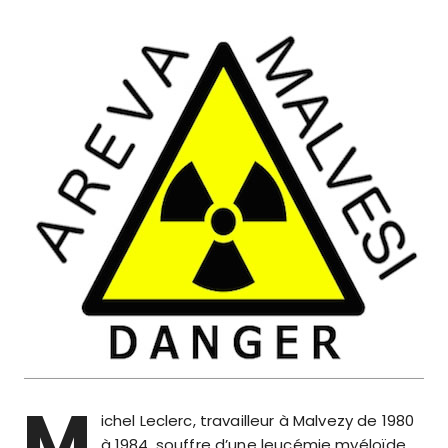
M
ichel Leclerc, travailleur à Malvezy de 1980
à 1984, souffre d’une leucémie myéloïde