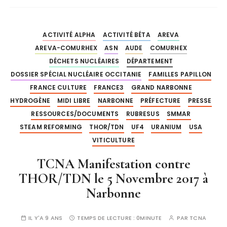
ACTIVITÉ ALPHA
ACTIVITÉ BÉTA
AREVA
AREVA-COMURHEX
ASN
AUDE
COMURHEX
DÉCHETS NUCLÉAIRES
DÉPARTEMENT
DOSSIER SPÉCIAL NUCLÉAIRE OCCITANIE
FAMILLES PAPILLON
FRANCE CULTURE
FRANCE3
GRAND NARBONNE
HYDROGÈNE
MIDI LIBRE
NARBONNE
PRÉFECTURE
PRESSE
RESSOURCES/DOCUMENTS
RUBRESUS
SMMAR
STEAM REFORMING
THOR/TDN
UF4
URANIUM
USA
VITICULTURE
TCNA Manifestation contre
THOR/TDN le 5 Novembre 2017 à
Narbonne
IL Y'A 9 ANS
TEMPS DE LECTURE :
0MINUTE
PAR
TCNA