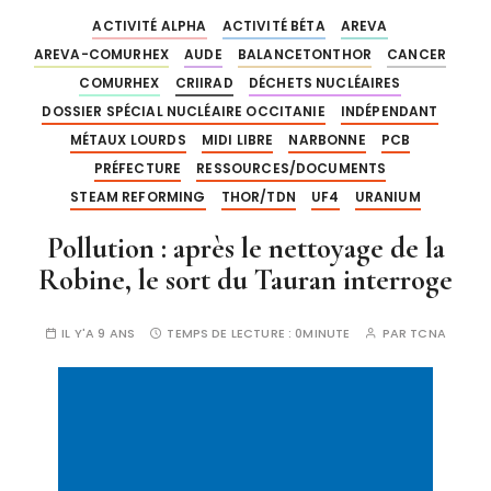
ACTIVITÉ ALPHA
ACTIVITÉ BÉTA
AREVA
AREVA-COMURHEX
AUDE
BALANCETONTHOR
CANCER
COMURHEX
CRIIRAD
DÉCHETS NUCLÉAIRES
DOSSIER SPÉCIAL NUCLÉAIRE OCCITANIE
INDÉPENDANT
MÉTAUX LOURDS
MIDI LIBRE
NARBONNE
PCB
PRÉFECTURE
RESSOURCES/DOCUMENTS
STEAM REFORMING
THOR/TDN
UF4
URANIUM
Pollution : après le nettoyage de la
Robine, le sort du Tauran interroge
IL Y'A 9 ANS
TEMPS DE LECTURE :
0MINUTE
PAR
TCNA