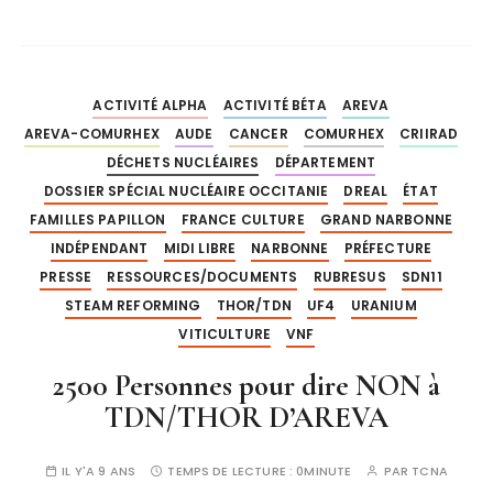
ACTIVITÉ ALPHA
ACTIVITÉ BÉTA
AREVA
AREVA-COMURHEX
AUDE
CANCER
COMURHEX
CRIIRAD
DÉCHETS NUCLÉAIRES
DÉPARTEMENT
DOSSIER SPÉCIAL NUCLÉAIRE OCCITANIE
DREAL
ÉTAT
FAMILLES PAPILLON
FRANCE CULTURE
GRAND NARBONNE
INDÉPENDANT
MIDI LIBRE
NARBONNE
PRÉFECTURE
PRESSE
RESSOURCES/DOCUMENTS
RUBRESUS
SDN11
STEAM REFORMING
THOR/TDN
UF4
URANIUM
VITICULTURE
VNF
2500 Personnes pour dire NON à
TDN/THOR D’AREVA
IL Y'A 9 ANS
TEMPS DE LECTURE :
0MINUTE
PAR
TCNA