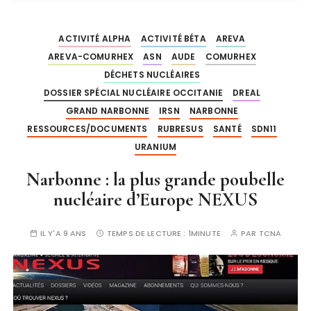
ACTIVITÉ ALPHA
ACTIVITÉ BÉTA
AREVA
AREVA-COMURHEX
ASN
AUDE
COMURHEX
DÉCHETS NUCLÉAIRES
DOSSIER SPÉCIAL NUCLÉAIRE OCCITANIE
DREAL
GRAND NARBONNE
IRSN
NARBONNE
RESSOURCES/DOCUMENTS
RUBRESUS
SANTÉ
SDN11
URANIUM
Narbonne : la plus grande poubelle
nucléaire d’Europe NEXUS
IL Y'A 9 ANS
TEMPS DE LECTURE :
1MINUTE
PAR
TCNA