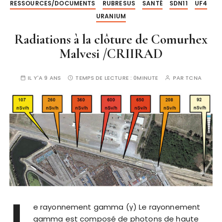
RESSOURCES/DOCUMENTS
RUBRESUS
SANTÉ
SDN11
UF4
URANIUM
Radiations à la clôture de Comurhex
Malvesi /CRIIRAD
IL Y'A 9 ANS
TEMPS DE LECTURE :
0MINUTE
PAR
TCNA
L
e rayonnement gamma (γ) Le rayonnement
gamma est composé de photons de haute