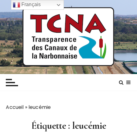
P
Français
a
s
s
e
r
a
u
c
TCNA NARBONNE
Transparence des canaux de la narbonnaise
o
n
t
e
n
Accueil
»
leucémie
u
Étiquette :
leucémie