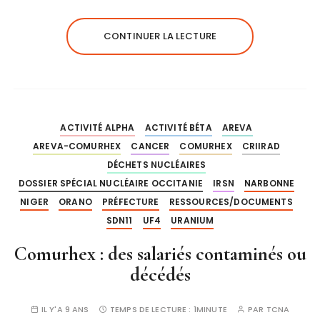
CONTINUER LA LECTURE
ACTIVITÉ ALPHA
ACTIVITÉ BÉTA
AREVA
AREVA-COMURHEX
CANCER
COMURHEX
CRIIRAD
DÉCHETS NUCLÉAIRES
DOSSIER SPÉCIAL NUCLÉAIRE OCCITANIE
IRSN
NARBONNE
NIGER
ORANO
PRÉFECTURE
RESSOURCES/DOCUMENTS
SDN11
UF4
URANIUM
Comurhex : des salariés contaminés ou
décédés
IL Y'A 9 ANS
TEMPS DE LECTURE :
1MINUTE
PAR
TCNA