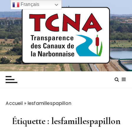
P
Français
a
s
s
e
r
a
u
c
TCNA NARBONNE
Transparence des canaux de la narbonnaise
o
n
t
e
n
Accueil
»
lesfamillespapillon
u
Étiquette :
lesfamillespapillon