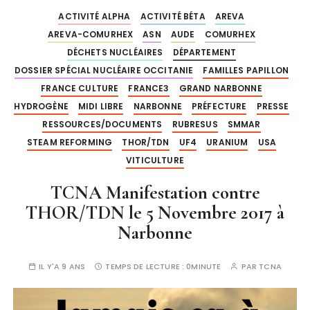
ACTIVITÉ ALPHA
ACTIVITÉ BÉTA
AREVA
AREVA-COMURHEX
ASN
AUDE
COMURHEX
DÉCHETS NUCLÉAIRES
DÉPARTEMENT
DOSSIER SPÉCIAL NUCLÉAIRE OCCITANIE
FAMILLES PAPILLON
FRANCE CULTURE
FRANCE3
GRAND NARBONNE
HYDROGÈNE
MIDI LIBRE
NARBONNE
PRÉFECTURE
PRESSE
RESSOURCES/DOCUMENTS
RUBRESUS
SMMAR
STEAM REFORMING
THOR/TDN
UF4
URANIUM
USA
VITICULTURE
TCNA Manifestation contre
THOR/TDN le 5 Novembre 2017 à
Narbonne
IL Y'A 9 ANS
TEMPS DE LECTURE :
0MINUTE
PAR
TCNA