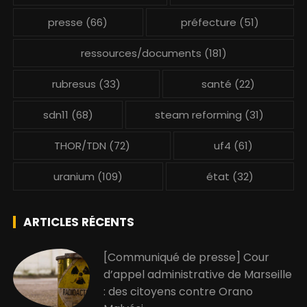
presse
(66)
préfecture
(51)
ressources/documents
(181)
rubresus
(33)
santé
(22)
sdn11
(68)
steam reforming
(31)
THOR/TDN
(72)
uf4
(61)
uranium
(109)
état
(32)
ARTICLES RÉCENTS
[Communiqué de presse] Cour
d’appel administrative de Marseille
: des citoyens contre Orano