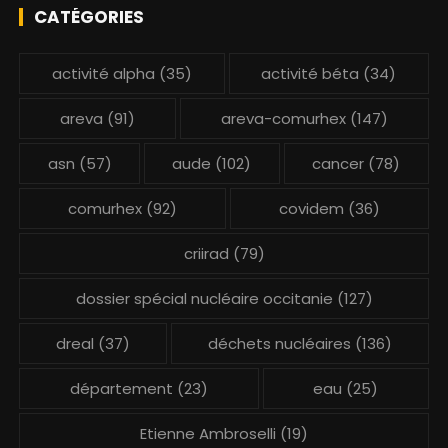
CATÉGORIES
activité alpha
(35)
activité béta
(34)
areva
(91)
areva-comurhex
(147)
asn
(57)
aude
(102)
cancer
(78)
comurhex
(92)
covidem
(36)
criirad
(79)
dossier spécial nucléaire occitanie
(127)
dreal
(37)
déchets nucléaires
(136)
département
(23)
eau
(25)
Etienne Ambroselli
(19)