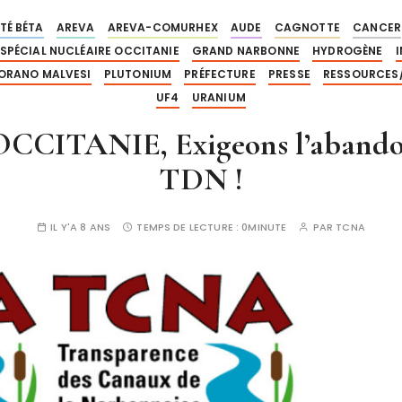
TÉ BÉTA
AREVA
AREVA-COMURHEX
AUDE
CAGNOTTE
CANCER
 SPÉCIAL NUCLÉAIRE OCCITANIE
GRAND NARBONNE
HYDROGÈNE
ORANO MALVESI
PLUTONIUM
PRÉFECTURE
PRESSE
RESSOURCES
UF4
URANIUM
’OCCITANIE, Exigeons l’abando
TDN !
IL Y'A 8 ANS
TEMPS DE LECTURE :
0MINUTE
PAR
TCNA