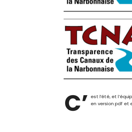
C’
est l’été, et l’équ
en version pdf et 