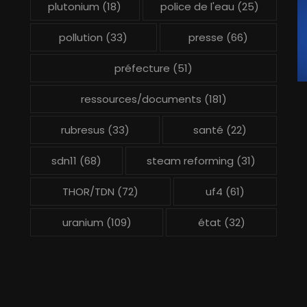
plutonium
(18)
police de l'eau
(25)
pollution
(33)
presse
(66)
préfecture
(51)
ressources/documents
(181)
rubresus
(33)
santé
(22)
sdn11
(68)
steam reforming
(31)
THOR/TDN
(72)
uf4
(61)
uranium
(109)
état
(32)