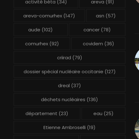
activité béta
(34)
areva
(91)
areva-comurhex
(147)
asn
(57)
aude
(102)
cancer
(78)
comurhex
(92)
covidem
(36)
criirad
(79)
dossier spécial nucléaire occitanie
(127)
dreal
(37)
déchets nucléaires
(136)
département
(23)
eau
(25)
Etienne Ambroselli
(19)