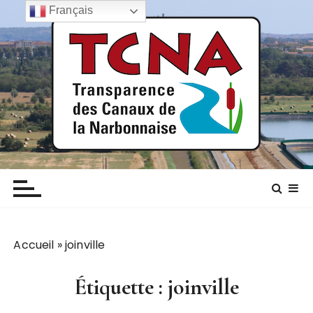
P
Français
a
s
s
e
r
a
u
c
TCNA NARBONNE
Transparence des canaux de la narbonnaise
o
n
t
e
n
Accueil
»
joinville
u
Étiquette :
joinville