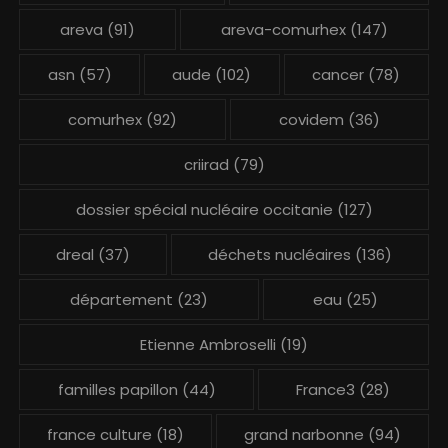
areva
(91)
areva-comurhex
(147)
asn
(57)
aude
(102)
cancer
(78)
comurhex
(92)
covidem
(36)
criirad
(79)
dossier spécial nucléaire occitanie
(127)
dreal
(37)
déchets nucléaires
(136)
département
(23)
eau
(25)
Etienne Ambroselli
(19)
familles papillon
(44)
France3
(28)
france culture
(18)
grand narbonne
(94)