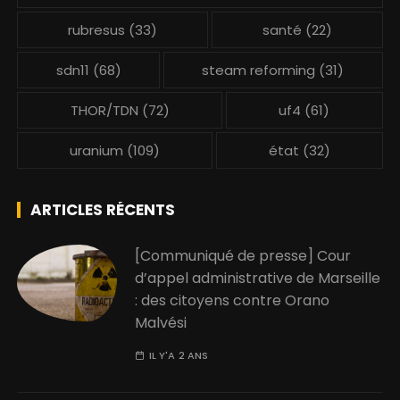
rubresus
(33)
santé
(22)
sdn11
(68)
steam reforming
(31)
THOR/TDN
(72)
uf4
(61)
uranium
(109)
état
(32)
ARTICLES RÉCENTS
[Communiqué de presse] Cour
d’appel administrative de Marseille
: des citoyens contre Orano
Malvési
IL Y'A 2 ANS