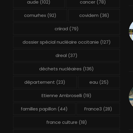
aude
(102)
cancer
(78)
comurhex
(92)
covidem
(36)
criirad
(79)
dossier spécial nucléaire occitanie
(127)
dreal
(37)
déchets nucléaires
(136)
département
(23)
eau
(25)
Etienne Ambroselli
(19)
familles papillon
(44)
France3
(28)
france culture
(18)