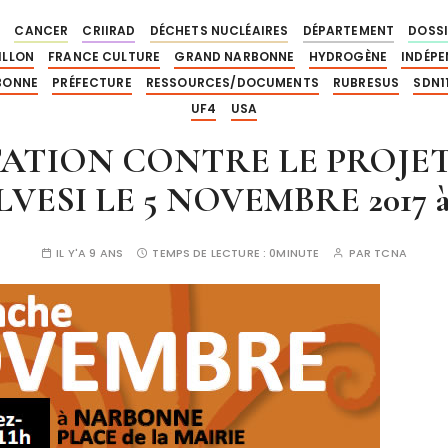
E
CANCER
CRIIRAD
DÉCHETS NUCLÉAIRES
DÉPARTEMENT
DOSSI
ILLON
FRANCE CULTURE
GRAND NARBONNE
HYDROGÈNE
INDÉP
BONNE
PRÉFECTURE
RESSOURCES/DOCUMENTS
RUBRESUS
SDN1
UF4
USA
ATION CONTRE LE PROJET
VESI LE 5 NOVEMBRE 2017 à
IL Y'A 9 ANS
TEMPS DE LECTURE :
0MINUTE
PAR
TCNA