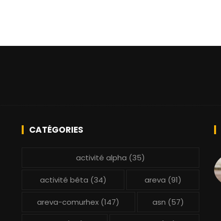
CATÉGORIES
activité alpha
(35)
activité béta
(34)
areva
(91)
areva-comurhex
(147)
asn
(57)