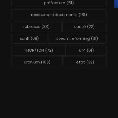
préfecture
(51)
ressources/documents
(181)
rubresus
(33)
santé
(22)
sdn11
(68)
steam reforming
(31)
THOR/TDN
(72)
uf4
(61)
uranium
(109)
état
(32)