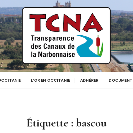
se
NNE
 OCCITANIE
L’OR EN OCCITANIE
ADHÉRER
DOCUMENT
Étiquette :
bascou