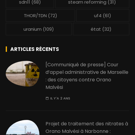
sdn11
(68)
steam reforming
(31)
THOR/TDN
(72)
uf4
(61)
uranium
(109)
état
(32)
ARTICLES RÉCENTS
[Communiqué de presse] Cour
d’appel administrative de Marseille
: des citoyens contre Orano
Malvési
IL Y'A 2 ANS
Projet de traitement des nitrates à
Orano Malvési à Narbonne :