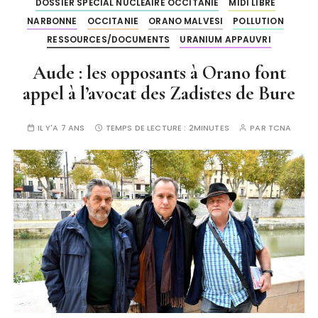
DOSSIER SPÉCIAL NUCLÉAIRE OCCITANIE
MIDI LIBRE
NARBONNE
OCCITANIE
ORANO MALVESI
POLLUTION
RESSOURCES/DOCUMENTS
URANIUM APPAUVRI
Aude : les opposants à Orano font
appel à l’avocat des Zadistes de Bure
IL Y'A 7 ANS
TEMPS DE LECTURE :
2MINUTES
PAR
TCNA