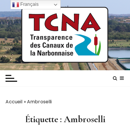
P
Français
a
s
s
e
r
a
u
c
TCNA NARBONNE
Transparence des canaux de la narbonnaise
o
n
t
e
n
Accueil
»
Ambroselli
u
Étiquette :
Ambroselli