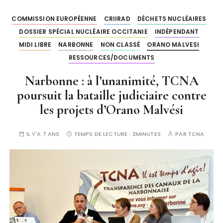
COMMISSION EUROPÉENNE
CRIIRAD
DÉCHETS NUCLÉAIRES
DOSSIER SPÉCIAL NUCLÉAIRE OCCITANIE
INDÉPENDANT
MIDI LIBRE
NARBONNE
NON CLASSÉ
ORANO MALVESI
RESSOURCES/DOCUMENTS
Narbonne : à l’unanimité, TCNA
poursuit la bataille judiciaire contre
les projets d’Orano Malvési
IL Y'A 7 ANS
TEMPS DE LECTURE :
2MINUTES
PAR
TCNA