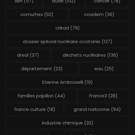
asn
(57)
aude
(102)
cancer
(78)
comurhex
(92)
covidem
(36)
criirad
(79)
dossier spécial nucléaire occitanie
(127)
dreal
(37)
déchets nucléaires
(136)
département
(23)
eau
(25)
Etienne Ambroselli
(19)
familles papillon
(44)
France3
(28)
france culture
(18)
grand narbonne
(94)
industrie chimique
(20)