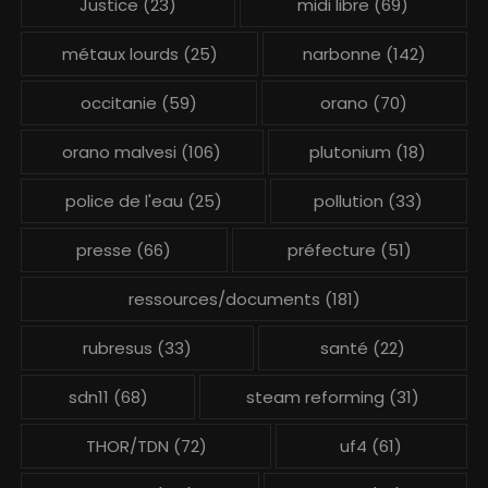
Justice
(23)
midi libre
(69)
métaux lourds
(25)
narbonne
(142)
occitanie
(59)
orano
(70)
orano malvesi
(106)
plutonium
(18)
police de l'eau
(25)
pollution
(33)
presse
(66)
préfecture
(51)
ressources/documents
(181)
rubresus
(33)
santé
(22)
sdn11
(68)
steam reforming
(31)
THOR/TDN
(72)
uf4
(61)