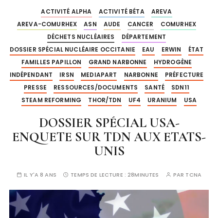
ACTIVITÉ ALPHA
ACTIVITÉ BÉTA
AREVA
AREVA-COMURHEX
ASN
AUDE
CANCER
COMURHEX
DÉCHETS NUCLÉAIRES
DÉPARTEMENT
DOSSIER SPÉCIAL NUCLÉAIRE OCCITANIE
EAU
ERWIN
ÉTAT
FAMILLES PAPILLON
GRAND NARBONNE
HYDROGÈNE
INDÉPENDANT
IRSN
MEDIAPART
NARBONNE
PRÉFECTURE
PRESSE
RESSOURCES/DOCUMENTS
SANTÉ
SDN11
STEAM REFORMING
THOR/TDN
UF4
URANIUM
USA
DOSSIER SPÉCIAL USA-
ENQUETE SUR TDN AUX ETATS-
UNIS
IL Y'A 8 ANS
TEMPS DE LECTURE :
28MINUTES
PAR
TCNA