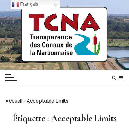
P
Français
a
s
s
e
r
a
u
c
TCNA NARBONNE
Transparence des canaux de la narbonnaise
o
n
t
e
n
Accueil
»
Acceptable Limits
u
Étiquette :
Acceptable Limits