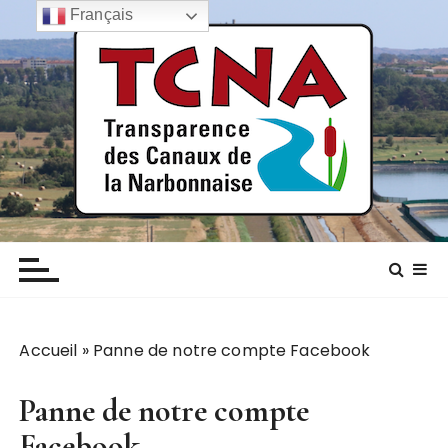
P
Français
a
s
s
e
r
a
u
c
TCNA NARBONNE
Transparence des canaux de la narbonnaise
o
n
t
e
n
Accueil
»
Panne de notre compte Facebook
u
Panne de notre compte
Facebook