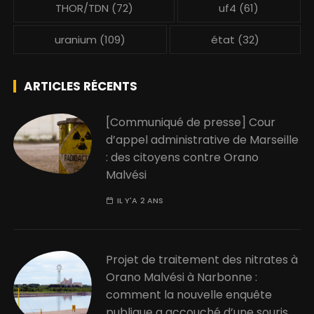
THOR/TDN
(72)
uf4
(61)
uranium
(109)
état
(32)
ARTICLES RÉCENTS
[Communiqué de presse] Cour
d’appel administrative de Marseille
: des citoyens contre Orano
Malvési
IL Y'A 2 ANS
Projet de traitement des nitrates à
Orano Malvési à Narbonne :
comment la nouvelle enquête
publique a accouché d’une souris