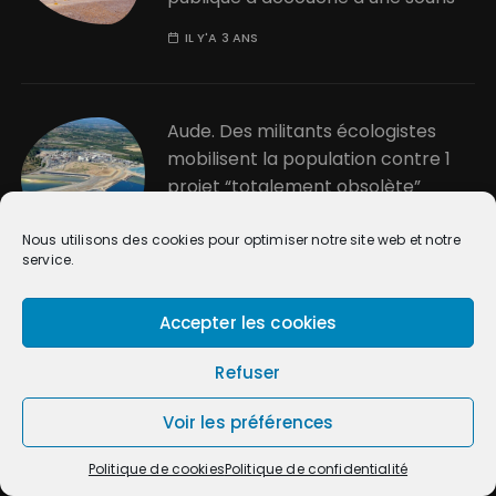
IL Y'A 3 ANS
Aude. Des militants écologistes
mobilisent la population contre 1
projet “totalement obsolète”
IL Y'A 3 ANS
Nous utilisons des cookies pour optimiser notre site web et notre
service.
Communiqué du 17 JUIN 2023
Accepter les cookies
IL Y'A 3 ANS
Refuser
Voir les préférences
Politique de cookies
Politique de confidentialité