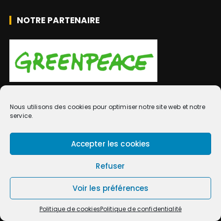
NOTRE PARTENAIRE
NOTRE PARTENAIRE
Nous utilisons des cookies pour optimiser notre site web et notre
service.
Accepter les cookies
Refuser
Voir les préférences
Politique de cookies
Politique de confidentialité