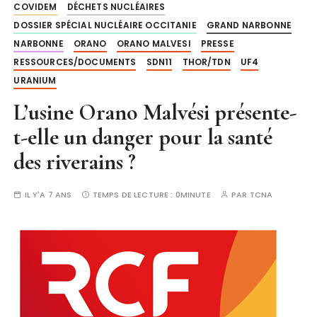
COVIDEM
DÉCHETS NUCLÉAIRES
DOSSIER SPÉCIAL NUCLÉAIRE OCCITANIE
GRAND NARBONNE
NARBONNE
ORANO
ORANO MALVESI
PRESSE
RESSOURCES/DOCUMENTS
SDN11
THOR/TDN
UF4
URANIUM
L’usine Orano Malvési présente-
t-elle un danger pour la santé
des riverains ?
IL Y'A 7 ANS
TEMPS DE LECTURE :
0MINUTE
PAR
TCNA