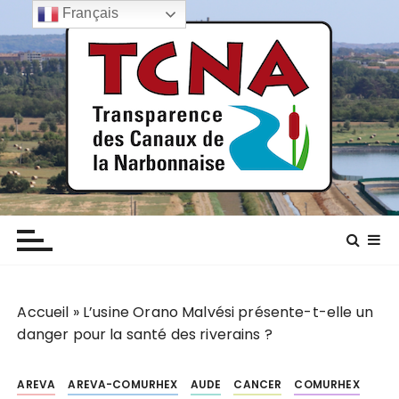
P
Français
a
s
s
e
r
a
u
c
TCNA NARBONNE
Transparence des canaux de la narbonnaise
o
n
t
e
n
Accueil
»
L’usine Orano Malvési présente-t-elle un
u
danger pour la santé des riverains ?
AREVA
AREVA-COMURHEX
AUDE
CANCER
COMURHEX