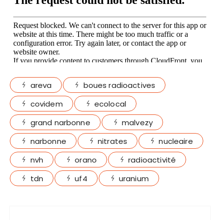
areva
boues radioactives
covidem
ecolocal
grand narbonne
malvezy
narbonne
nitrates
nucleaire
nvh
orano
radioactivité
tdn
uf4
uranium