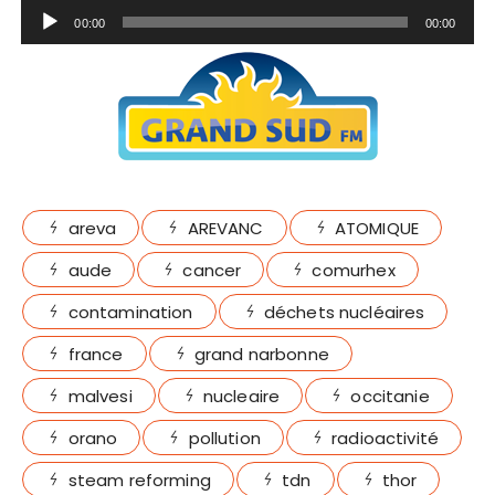
L
00:00
00:00
e
c
t
e
u
r
a
areva
AREVANC
ATOMIQUE
u
d
aude
cancer
comurhex
i
contamination
déchets nucléaires
o
france
grand narbonne
malvesi
nucleaire
occitanie
orano
pollution
radioactivité
steam reforming
tdn
thor