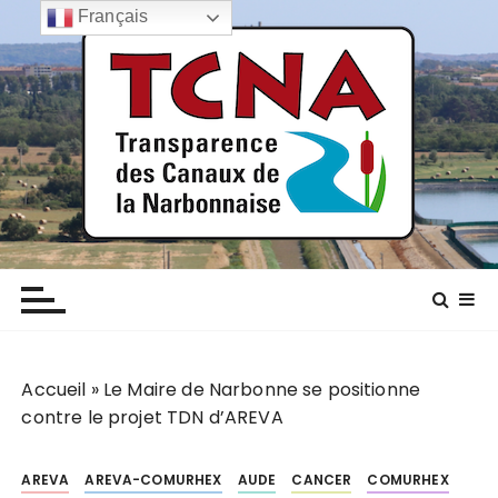
P
Français
a
s
s
e
r
a
u
c
TCNA NARBONNE
Transparence des canaux de la narbonnaise
o
n
t
e
n
Accueil
»
Le Maire de Narbonne se positionne
u
contre le projet TDN d’AREVA
AREVA
AREVA-COMURHEX
AUDE
CANCER
COMURHEX