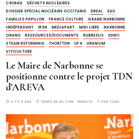
CRIIRAD
DÉCHETS NUCLÉAIRES
DOSSIER SPÉCIAL NUCLÉAIRE OCCITANIE
DREAL
EAU
FAMILLES PAPILLON
FRANCE CULTURE
GRAND NARBONNE
INDÉPENDANT
IRSN
MEDIAPART
MIDI LIBRE
NARBONNE
ORANO
RESSOURCES/DOCUMENTS
RUBRESUS
SDN11
STEAM REFORMING
THOR/TDN
UF4
URANIUM
VITICULTURE
Le Maire de Narbonne se
positionne contre le projet TDN
d’AREVA
IL Y'A 9 ANS
TEMPS DE LECTURE :
0MINUTE
PAR
TCNA