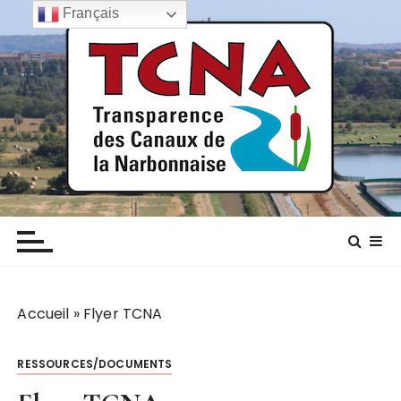
P
Français
a
s
s
e
r
a
u
c
TCNA NARBONNE
Transparence des canaux de la narbonnaise
o
n
t
e
n
Accueil
»
Flyer TCNA
u
RESSOURCES/DOCUMENTS