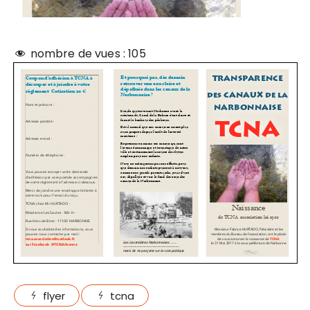
nombre de vues :
105
flyer
tcna