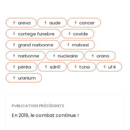
areva
aude
cancer
cortege funebre
covide
grand narbonne
malvesi
narbonne
nucleaire
orano
péréa
sdn11
tcna
uf4
uranium
PUBLICATION PRÉCÉDENTE
En 2019, le combat continue !