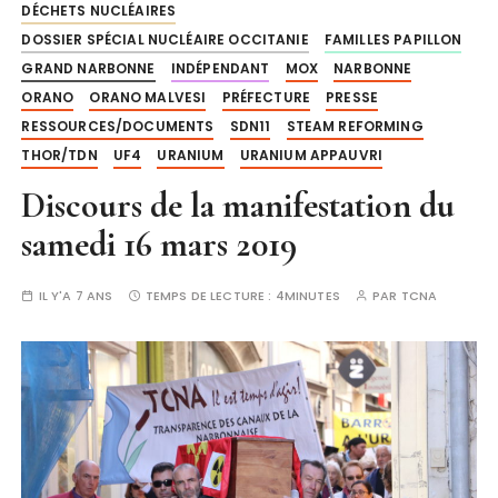
DÉCHETS NUCLÉAIRES
DOSSIER SPÉCIAL NUCLÉAIRE OCCITANIE
FAMILLES PAPILLON
GRAND NARBONNE
INDÉPENDANT
MOX
NARBONNE
ORANO
ORANO MALVESI
PRÉFECTURE
PRESSE
RESSOURCES/DOCUMENTS
SDN11
STEAM REFORMING
THOR/TDN
UF4
URANIUM
URANIUM APPAUVRI
Discours de la manifestation du
samedi 16 mars 2019
IL Y'A 7 ANS
TEMPS DE LECTURE :
4MINUTES
PAR
TCNA