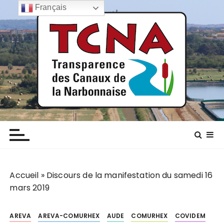
P
Français
a
s
s
e
r
a
u
c
TCNA NARBONNE
Transparence des canaux de la narbonnaise
o
n
t
e
n
Accueil
»
Discours de la manifestation du samedi 16
u
mars 2019
AREVA
AREVA-COMURHEX
AUDE
COMURHEX
COVIDEM