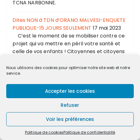
TCNA NARBONNE.
Dites NON à TDN d’ORANO MALVESI-ENQUETE
PUBLIQUE-15 JOURS SEULEMENT
17 mai 2023
C’est le moment de se mobiliser contre ce
projet qui va mettre en péril votre santé et
celle de vos enfants ! Citoyennes et citoyens
de la Narbonnaise, indignez-vous ! Cliquez
sur... L’article Dites NON à TDN d’ORANO
Nous utilisons des cookies pour optimiser notre site web et notre
service.
MALVESI-ENQUETE PUBLIQUE-15 JOURS
SEULEMENT est apparu en premier sur TCNA
NARBONNE.
Accepter les cookies
Refuser
Vert de rage: L’uranium de la Colère le Lundi 6
Mars 2023 à 21H55 sur France 5
5 mars 2023
Voir les préférences
A Narbonne, dans l’Aude, des citoyens
dénoncent les pollutions de la plus grande
Politique de cookies
Politique de confidentialité
usine de conversion d’uranium en Europe. A