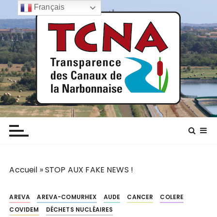
P
Français
a
s
s
e
r
a
u
c
TCNA NARBONNE
Transparence des canaux de la narbonnaise
o
n
t
e
n
Accueil
»
STOP AUX FAKE NEWS !
u
AREVA
AREVA-COMURHEX
AUDE
CANCER
COLERE
COVIDEM
DÉCHETS NUCLÉAIRES