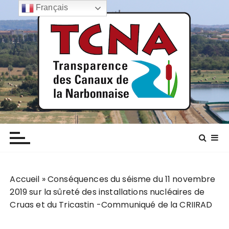
P
Français
a
s
s
e
r
a
u
c
TCNA NARBONNE
Transparence des canaux de la narbonnaise
o
n
t
e
n
Accueil
»
Conséquences du séisme du 11 novembre
u
2019 sur la sûreté des installations nucléaires de
Cruas et du Tricastin -Communiqué de la CRIIRAD