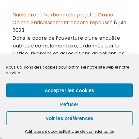
Nucléaire : à Narbonne, le projet d’Orano
Chimie Enrichissement encore repoussé
8 juin
2023
Dans le cadre de l’ouverture d’une enquête
publique complémentaire, ordonnée par la
justice, riverains et associations appellent les
habitants à se prononcer d’ici au 19 juin
Nous utilisons des cookies pour optimiser notre site web et notre
contre le projet TDN de l’industriel, destiné à
service.
traiter... L’article Nucléaire : à Narbonne, le
projet d’Orano Chimie Enrichissement encore
Accepter les cookies
repoussé est apparu en premier sur TCNA
NARBONNE.
Refuser
Avis des communes de Narbonne, Moussan et
Voir les préférences
Cuxac d’Aude suite à la nouvelle enquête
Politique de cookies
Politique de confidentialité
publique concernant le projet TDN d’Orano