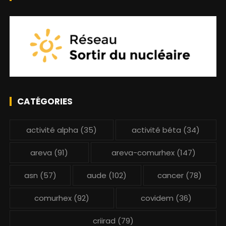
CATÉGORIES
activité alpha
(35)
activité béta
(34)
areva
(91)
areva-comurhex
(147)
asn
(57)
aude
(102)
cancer
(78)
comurhex
(92)
covidem
(36)
criirad
(79)