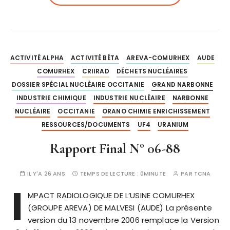
ACTIVITÉ ALPHA
ACTIVITÉ BÉTA
AREVA-COMURHEX
AUDE
COMURHEX
CRIIRAD
DÉCHETS NUCLÉAIRES
DOSSIER SPÉCIAL NUCLÉAIRE OCCITANIE
GRAND NARBONNE
INDUSTRIE CHIMIQUE
INDUSTRIE NUCLÉAIRE
NARBONNE
NUCLÉAIRE
OCCITANIE
ORANO CHIMIE ENRICHISSEMENT
RESSOURCES/DOCUMENTS
UF4
URANIUM
Rapport Final N° 06-88
IL Y'A 26 ANS
TEMPS DE LECTURE :
0MINUTE
PAR
TCNA
I
MPACT RADIOLOGIQUE DE L’USINE COMURHEX
(GROUPE AREVA) DE MALVESI (AUDE) La présente
version du 13 novembre 2006 remplace la Version