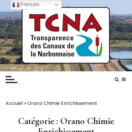
P
Français
a
s
s
e
r
a
u
c
TCNA NARBONNE
Transparence des canaux de la narbonnaise
o
n
t
e
n
Accueil
»
Orano Chimie Enrichissement
u
Catégorie :
Orano Chimie
Enrichissement