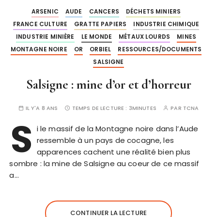
ARSENIC
AUDE
CANCERS
DÉCHETS MINIERS
FRANCE CULTURE
GRATTE PAPIERS
INDUSTRIE CHIMIQUE
INDUSTRIE MINIÈRE
LE MONDE
MÉTAUX LOURDS
MINES
MONTAGNE NOIRE
OR
ORBIEL
RESSOURCES/DOCUMENTS
SALSIGNE
Salsigne : mine d’or et d’horreur
IL Y'A 8 ANS
TEMPS DE LECTURE :
3MINUTES
PAR
TCNA
S
i le massif de la Montagne noire dans l’Aude
ressemble à un pays de cocagne, les
apparences cachent une réalité bien plus
sombre : la mine de Salsigne au coeur de ce massif
a…
CONTINUER LA LECTURE