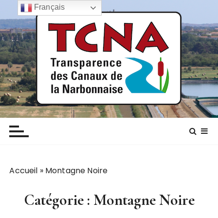
P
Français
a
s
s
e
r
a
u
c
TCNA NARBONNE
Transparence des canaux de la narbonnaise
o
n
t
e
n
Accueil
»
Montagne Noire
u
Catégorie :
Montagne Noire