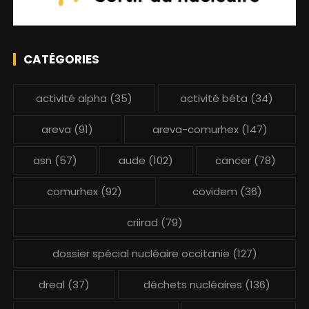
CATÉGORIES
activité alpha
(35)
activité béta
(34)
areva
(91)
areva-comurhex
(147)
asn
(57)
aude
(102)
cancer
(78)
comurhex
(92)
covidem
(36)
criirad
(79)
dossier spécial nucléaire occitanie
(127)
dreal
(37)
déchets nucléaires
(136)