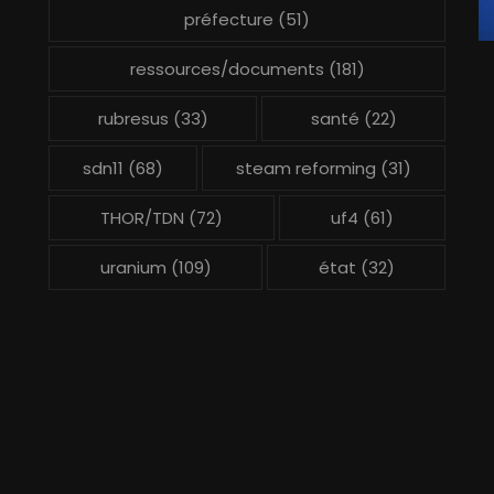
préfecture
(51)
ressources/documents
(181)
rubresus
(33)
santé
(22)
sdn11
(68)
steam reforming
(31)
THOR/TDN
(72)
uf4
(61)
uranium
(109)
état
(32)