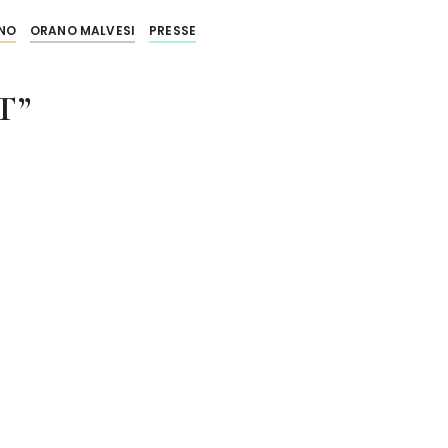
NO
ORANO MALVESI
PRESSE
T”