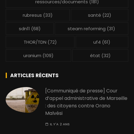
ressources/documents
(181)
rubresus
(33)
santé
(22)
sdn11
(68)
steam reforming
(31)
THOR/TDN
(72)
uf4
(61)
uranium
(109)
état
(32)
ARTICLES RÉCENTS
[Communiqué de presse] Cour
d’appel administrative de Marseille
: des citoyens contre Orano
Malvési
IL Y'A 2 ANS