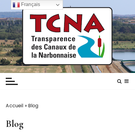
P
Français
a
s
s
e
r
a
u
c
TCNA NARBONNE
Transparence des canaux de la narbonnaise
o
n
t
e
n
Accueil
»
Blog
u
Blog