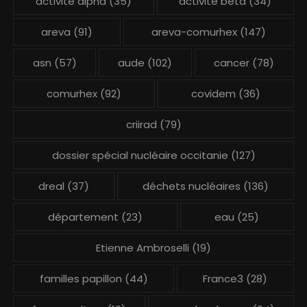
activité alpha
(35)
activité béta
(34)
areva
(91)
areva-comurhex
(147)
asn
(57)
aude
(102)
cancer
(78)
comurhex
(92)
covidem
(36)
criirad
(79)
dossier spécial nucléaire occitanie
(127)
dreal
(37)
déchets nucléaires
(136)
département
(23)
eau
(25)
Etienne Ambroselli
(19)
familles papillon
(44)
France3
(28)