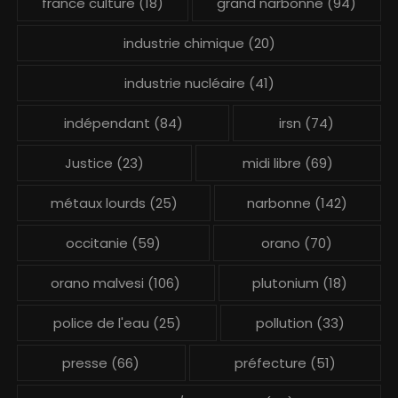
france culture
(18)
grand narbonne
(94)
industrie chimique
(20)
industrie nucléaire
(41)
indépendant
(84)
irsn
(74)
Justice
(23)
midi libre
(69)
métaux lourds
(25)
narbonne
(142)
occitanie
(59)
orano
(70)
orano malvesi
(106)
plutonium
(18)
police de l'eau
(25)
pollution
(33)
presse
(66)
préfecture
(51)