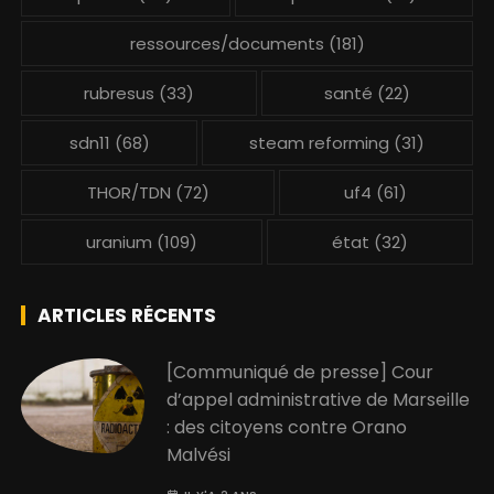
ressources/documents
(181)
rubresus
(33)
santé
(22)
sdn11
(68)
steam reforming
(31)
THOR/TDN
(72)
uf4
(61)
uranium
(109)
état
(32)
ARTICLES RÉCENTS
[Communiqué de presse] Cour
d’appel administrative de Marseille
: des citoyens contre Orano
Malvési