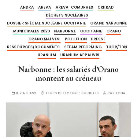
ANDRA
AREVA
AREVA-COMURHEX
CRIIRAD
DÉCHETS NUCLÉAIRES
DOSSIER SPÉCIAL NUCLÉAIRE OCCITANIE
GRAND NARBONNE
MUNICIPALES 2020
NARBONNE
OCCITANIE
ORANO
ORANO MALVESI
POLLUTION
PRESSE
RESSOURCES/DOCUMENTS
STEAM REFORMING
THOR/TDN
URANIUM
URANIUM APPAUVRI
Narbonne : les salariés d’Orano
montent au créneau
IL Y'A 6 ANS
TEMPS DE LECTURE :
3MINUTES
PAR
TCNA