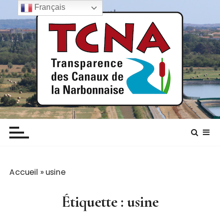
P
Français
a
s
s
e
r
a
u
c
TCNA NARBONNE
Transparence des canaux de la narbonnaise
o
n
t
e
n
Accueil
»
usine
u
Étiquette :
usine