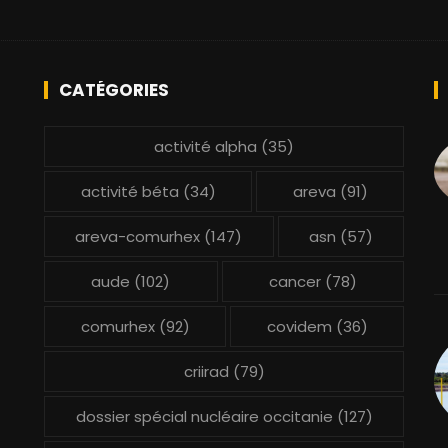
CATÉGORIES
activité alpha
(35)
activité béta
(34)
areva
(91)
areva-comurhex
(147)
asn
(57)
aude
(102)
cancer
(78)
comurhex
(92)
covidem
(36)
criirad
(79)
dossier spécial nucléaire occitanie
(127)