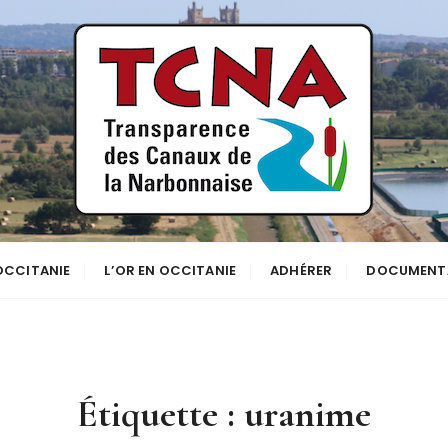
se
NNE
 OCCITANIE
L’OR EN OCCITANIE
ADHÉRER
DOCUMENT
Étiquette :
uranime