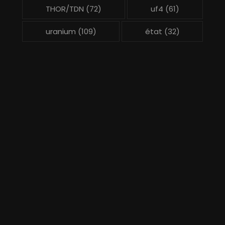
THOR/TDN
(72)
uf4
(61)
uranium
(109)
état
(32)