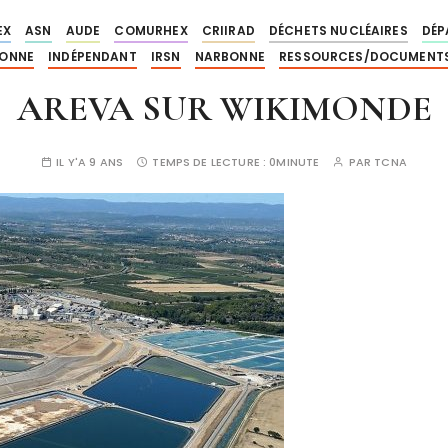
EX
ASN
AUDE
COMURHEX
CRIIRAD
DÉCHETS NUCLÉAIRES
DÉP
ONNE
INDÉPENDANT
IRSN
NARBONNE
RESSOURCES/DOCUMENT
AREVA SUR WIKIMONDE
IL Y'A 9 ANS
TEMPS DE LECTURE :
0MINUTE
PAR
TCNA