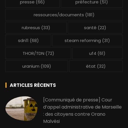
presse
(66)
préfecture
(51)
ressources/documents
(181)
rubresus
(33)
santé
(22)
sdn11
(68)
steam reforming
(31)
THOR/TDN
(72)
uf4
(61)
uranium
(109)
état
(32)
ARTICLES RÉCENTS
[Communiqué de presse] Cour
d’appel administrative de Marseille
: des citoyens contre Orano
Malvési