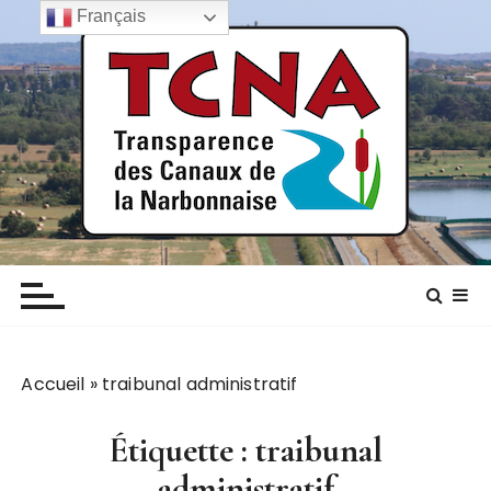
P
Français
a
s
s
e
r
a
u
c
TCNA NARBONNE
Transparence des canaux de la narbonnaise
o
n
t
e
n
Accueil
»
traibunal administratif
u
Étiquette :
traibunal
administratif