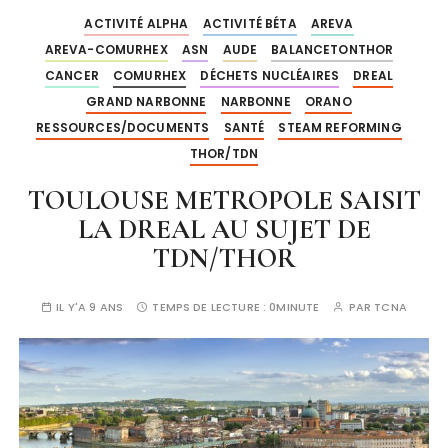
ACTIVITÉ ALPHA
ACTIVITÉ BÉTA
AREVA
AREVA-COMURHEX
ASN
AUDE
BALANCETONTHOR
CANCER
COMURHEX
DÉCHETS NUCLÉAIRES
DREAL
GRAND NARBONNE
NARBONNE
ORANO
RESSOURCES/DOCUMENTS
SANTÉ
STEAM REFORMING
THOR/TDN
TOULOUSE METROPOLE SAISIT
LA DREAL AU SUJET DE
TDN/THOR
IL Y'A 9 ANS
TEMPS DE LECTURE :
0MINUTE
PAR
TCNA