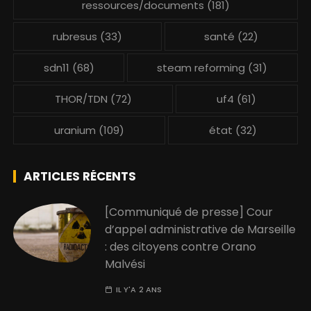
ressources/documents
(181)
rubresus
(33)
santé
(22)
sdn11
(68)
steam reforming
(31)
THOR/TDN
(72)
uf4
(61)
uranium
(109)
état
(32)
ARTICLES RÉCENTS
[Communiqué de presse] Cour
d’appel administrative de Marseille
: des citoyens contre Orano
Malvési
IL Y'A 2 ANS