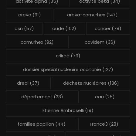
activité alpha
(35)
activité béta
(34)
areva
(91)
areva-comurhex
(147)
asn
(57)
aude
(102)
cancer
(78)
comurhex
(92)
covidem
(36)
criirad
(79)
dossier spécial nucléaire occitanie
(127)
dreal
(37)
déchets nucléaires
(136)
département
(23)
eau
(25)
Etienne Ambroselli
(19)
familles papillon
(44)
France3
(28)