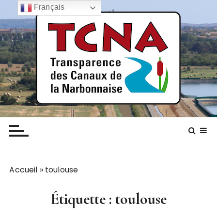
P
Français
a
s
s
e
r
a
u
c
TCNA NARBONNE
Transparence des canaux de la narbonnaise
o
n
t
e
n
Accueil
»
toulouse
u
Étiquette :
toulouse