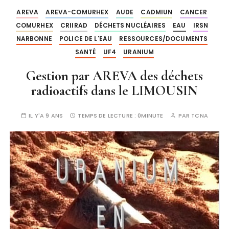
AREVA
AREVA-COMURHEX
AUDE
CADMIUN
CANCER
COMURHEX
CRIIRAD
DÉCHETS NUCLÉAIRES
EAU
IRSN
NARBONNE
POLICE DE L'EAU
RESSOURCES/DOCUMENTS
SANTÉ
UF4
URANIUM
Gestion par AREVA des déchets
radioactifs dans le LIMOUSIN
IL Y'A 9 ANS
TEMPS DE LECTURE :
0MINUTE
PAR
TCNA