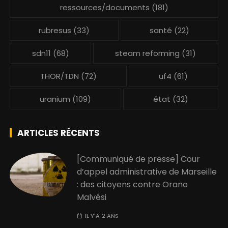
ressources/documents
(181)
rubresus
(33)
santé
(22)
sdn11
(68)
steam reforming
(31)
THOR/TDN
(72)
uf4
(61)
uranium
(109)
état
(32)
ARTICLES RÉCENTS
[Communiqué de presse] Cour
d’appel administrative de Marseille
: des citoyens contre Orano
Malvési
IL Y'A 2 ANS