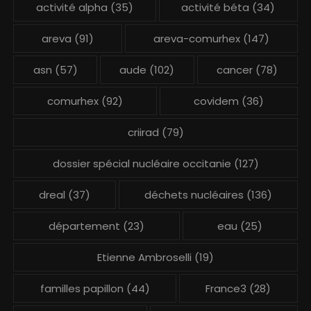
activité alpha
(35)
activité béta
(34)
areva
(91)
areva-comurhex
(147)
asn
(57)
aude
(102)
cancer
(78)
comurhex
(92)
covidem
(36)
criirad
(79)
dossier spécial nucléaire occitanie
(127)
dreal
(37)
déchets nucléaires
(136)
département
(23)
eau
(25)
Etienne Ambroselli
(19)
familles papillon
(44)
France3
(28)