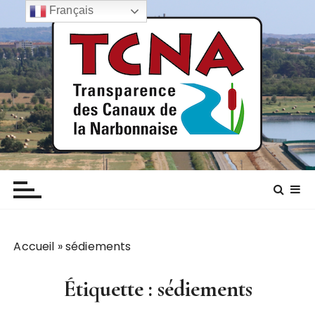
P
Français
a
s
s
e
r
a
u
c
TCNA NARBONNE
Transparence des canaux de la narbonnaise
o
n
t
e
n
Accueil
»
sédiements
u
Étiquette :
sédiements