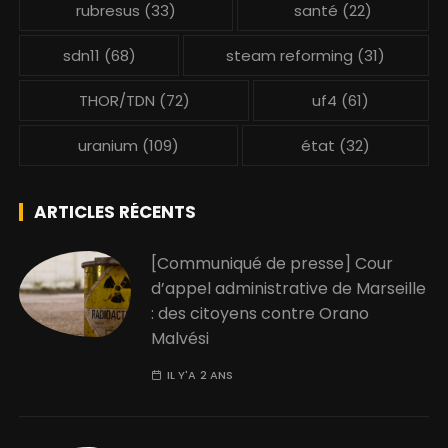
rubresus
(33)
santé
(22)
sdn11
(68)
steam reforming
(31)
THOR/TDN
(72)
uf4
(61)
uranium
(109)
état
(32)
ARTICLES RÉCENTS
[Communiqué de presse] Cour
d’appel administrative de Marseille
: des citoyens contre Orano
Malvési
IL Y'A 2 ANS