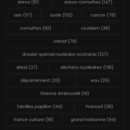
areva
(91)
areva-comurhex
(147)
asn
(57)
aude
(102)
cancer
(78)
comurhex
(92)
covidem
(36)
criirad
(79)
dossier spécial nucléaire occitanie
(127)
dreal
(37)
déchets nucléaires
(136)
département
(23)
eau
(25)
Etienne Ambroselli
(19)
familles papillon
(44)
France3
(28)
france culture
(18)
grand narbonne
(94)