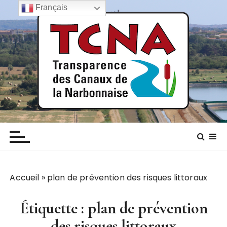
P
Français
a
s
s
e
r
a
u
c
TCNA NARBONNE
Transparence des canaux de la narbonnaise
o
n
t
e
n
Accueil
»
plan de prévention des risques littoraux
u
Étiquette :
plan de prévention
des risques littoraux