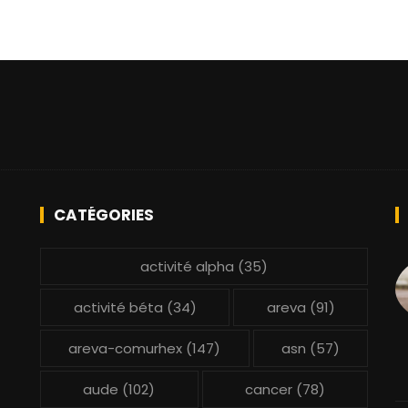
CATÉGORIES
activité alpha
(35)
activité béta
(34)
areva
(91)
areva-comurhex
(147)
asn
(57)
aude
(102)
cancer
(78)