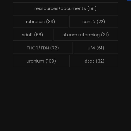
ressources/documents
(181)
rubresus
(33)
santé
(22)
sdn11
(68)
steam reforming
(31)
THOR/TDN
(72)
uf4
(61)
uranium
(109)
état
(32)