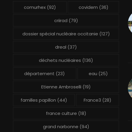
comurhex
(92)
covidem
(36)
criirad
(79)
dossier spécial nucléaire occitanie
(127)
dreal
(37)
déchets nucléaires
(136)
département
(23)
eau
(25)
Etienne Ambroselli
(19)
familles papillon
(44)
France3
(28)
france culture
(18)
grand narbonne
(94)