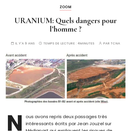
ZOOM
URANIUM: Quels dangers pour
l’homme ?
IL Y'A 9 ANS
TEMPS DE LECTURE :
4MINUTES
PAR
TCNA
N
ous avons repris deux passages très
intéressants écrits par Jean Jouzel sur
Médiapart qui expliquent les risques de