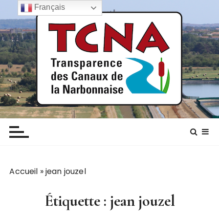
P
Français
a
s
s
e
r
a
u
c
TCNA NARBONNE
Transparence des canaux de la narbonnaise
o
n
t
e
n
Accueil
»
jean jouzel
u
Étiquette :
jean jouzel