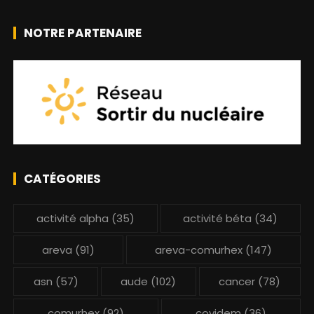
NOTRE PARTENAIRE
CATÉGORIES
activité alpha
(35)
activité béta
(34)
areva
(91)
areva-comurhex
(147)
asn
(57)
aude
(102)
cancer
(78)
comurhex
(92)
covidem
(36)