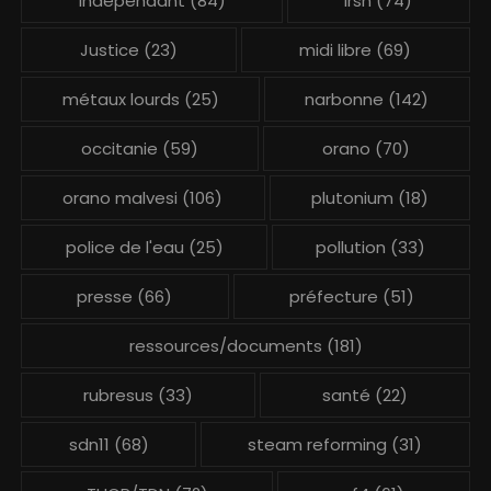
indépendant
(84)
irsn
(74)
Justice
(23)
midi libre
(69)
métaux lourds
(25)
narbonne
(142)
occitanie
(59)
orano
(70)
orano malvesi
(106)
plutonium
(18)
police de l'eau
(25)
pollution
(33)
presse
(66)
préfecture
(51)
ressources/documents
(181)
rubresus
(33)
santé
(22)
sdn11
(68)
steam reforming
(31)