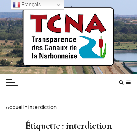
P
Français
a
s
s
e
r
a
u
c
TCNA NARBONNE
Transparence des canaux de la narbonnaise
o
n
t
e
n
Accueil
»
interdiction
u
Étiquette :
interdiction