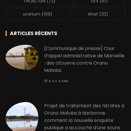
THOR/TDN
(72)
uf4
(61)
uranium
(109)
état
(32)
ARTICLES RÉCENTS
[Communiqué de presse] Cour
d’appel administrative de Marseille
: des citoyens contre Orano
Malvési
IL Y'A 2 ANS
Projet de traitement des nitrates à
Orano Malvési à Narbonne :
comment la nouvelle enquête
publique a accouché d’une souris