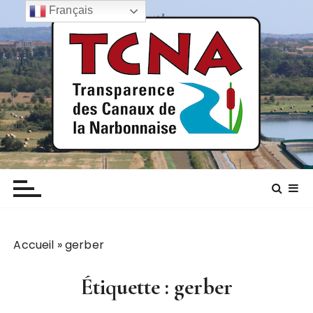
P
Français
a
s
s
e
r
a
u
c
TCNA NARBONNE
Transparence des canaux de la narbonnaise
o
n
t
e
n
Accueil
»
gerber
u
Étiquette :
gerber