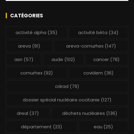
CATÉGORIES
activité alpha
(35)
activité béta
(34)
areva
(91)
areva-comurhex
(147)
asn
(57)
aude
(102)
cancer
(78)
comurhex
(92)
covidem
(36)
criirad
(79)
dossier spécial nucléaire occitanie
(127)
dreal
(37)
déchets nucléaires
(136)
département
(23)
eau
(25)