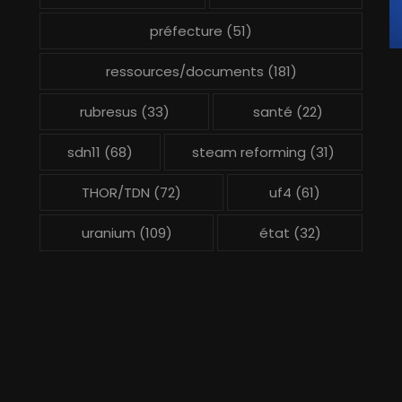
préfecture
(51)
ressources/documents
(181)
rubresus
(33)
santé
(22)
sdn11
(68)
steam reforming
(31)
THOR/TDN
(72)
uf4
(61)
uranium
(109)
état
(32)