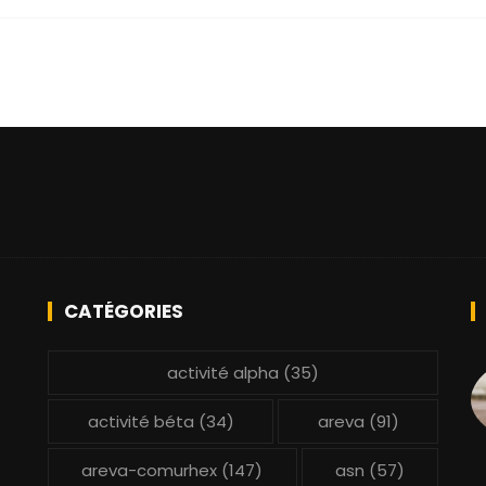
CATÉGORIES
activité alpha
(35)
activité béta
(34)
areva
(91)
areva-comurhex
(147)
asn
(57)