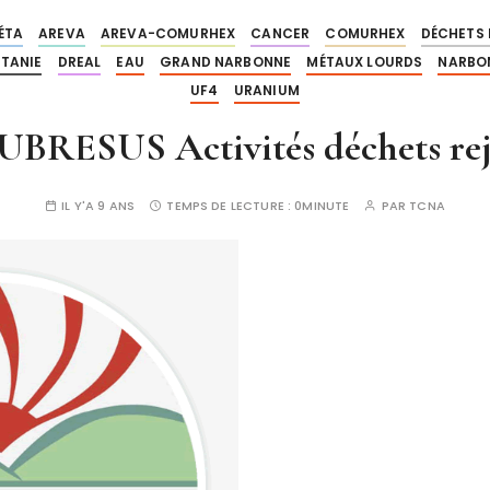
ÉTA
AREVA
AREVA-COMURHEX
CANCER
COMURHEX
DÉCHETS 
ITANIE
DREAL
EAU
GRAND NARBONNE
MÉTAUX LOURDS
NARBO
UF4
URANIUM
BRESUS Activités déchets rej
IL Y'A 9 ANS
TEMPS DE LECTURE :
0MINUTE
PAR
TCNA