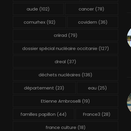
aude
(102)
cancer
(78)
comurhex
(92)
covidem
(36)
criirad
(79)
dossier spécial nucléaire occitanie
(127)
dreal
(37)
déchets nucléaires
(136)
département
(23)
eau
(25)
Etienne Ambroselli
(19)
familles papillon
(44)
France3
(28)
france culture
(18)