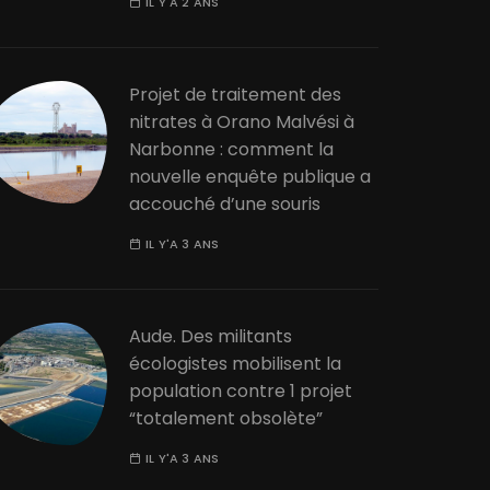
IL Y'A 2 ANS
Projet de traitement des
nitrates à Orano Malvési à
Narbonne : comment la
nouvelle enquête publique a
accouché d’une souris
IL Y'A 3 ANS
Aude. Des militants
écologistes mobilisent la
population contre 1 projet
“totalement obsolète”
IL Y'A 3 ANS