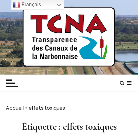
P
Français
a
s
s
e
r
a
u
c
TCNA NARBONNE
Transparence des canaux de la narbonnaise
o
n
t
e
n
Accueil
»
effets toxiques
u
Étiquette :
effets toxiques