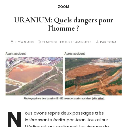
ZOOM
URANIUM: Quels dangers pour
l’homme ?
IL Y'A 9 ANS
TEMPS DE LECTURE :
4MINUTES
PAR
TCNA
N
ous avons repris deux passages très
intéressants écrits par Jean Jouzel sur
Médiapart qui expliquent les risques de