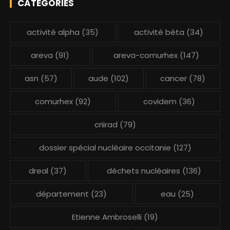
CATÉGORIES
activité alpha
(35)
activité béta
(34)
areva
(91)
areva-comurhex
(147)
asn
(57)
aude
(102)
cancer
(78)
comurhex
(92)
covidem
(36)
criirad
(79)
dossier spécial nucléaire occitanie
(127)
dreal
(37)
déchets nucléaires
(136)
département
(23)
eau
(25)
Etienne Ambroselli
(19)