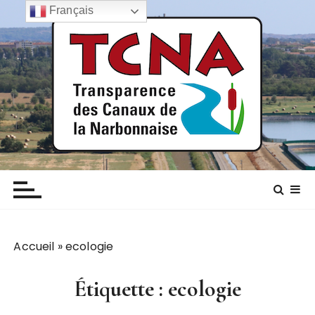
P
Français
a
s
s
e
r
a
u
c
TCNA NARBONNE
Transparence des canaux de la narbonnaise
o
n
t
e
n
Accueil
»
ecologie
u
Étiquette :
ecologie