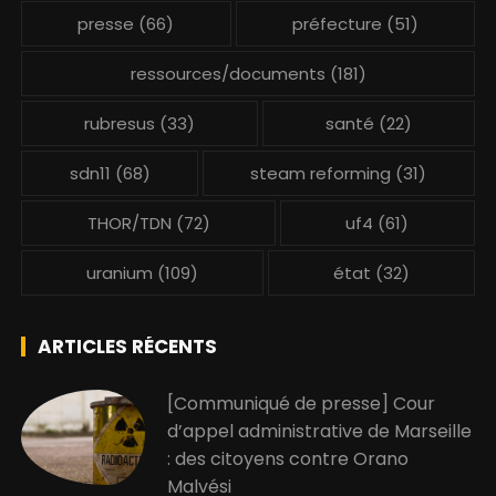
presse
(66)
préfecture
(51)
ressources/documents
(181)
rubresus
(33)
santé
(22)
sdn11
(68)
steam reforming
(31)
THOR/TDN
(72)
uf4
(61)
uranium
(109)
état
(32)
ARTICLES RÉCENTS
[Communiqué de presse] Cour
d’appel administrative de Marseille
: des citoyens contre Orano
Malvési