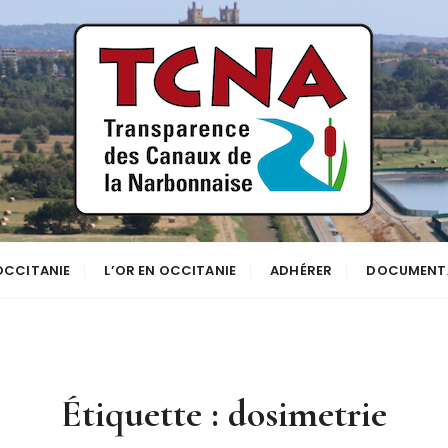
se
NNE
 OCCITANIE
L’OR EN OCCITANIE
ADHÉRER
DOCUMENT
Étiquette :
dosimetrie