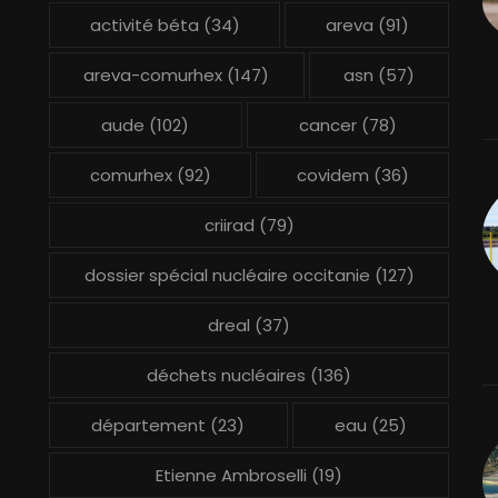
activité béta
(34)
areva
(91)
areva-comurhex
(147)
asn
(57)
aude
(102)
cancer
(78)
comurhex
(92)
covidem
(36)
criirad
(79)
dossier spécial nucléaire occitanie
(127)
dreal
(37)
déchets nucléaires
(136)
département
(23)
eau
(25)
Etienne Ambroselli
(19)