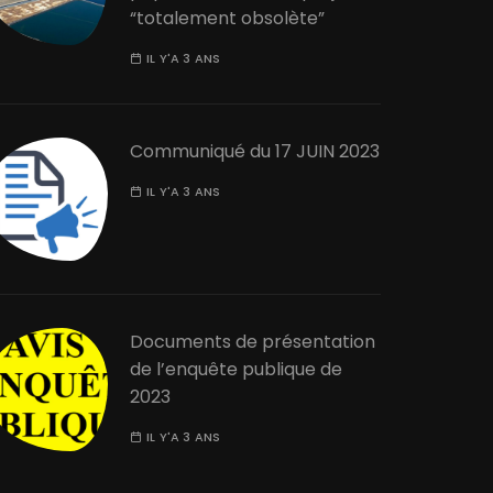
“totalement obsolète”
IL Y'A 3 ANS
Communiqué du 17 JUIN 2023
IL Y'A 3 ANS
Documents de présentation
de l’enquête publique de
2023
IL Y'A 3 ANS