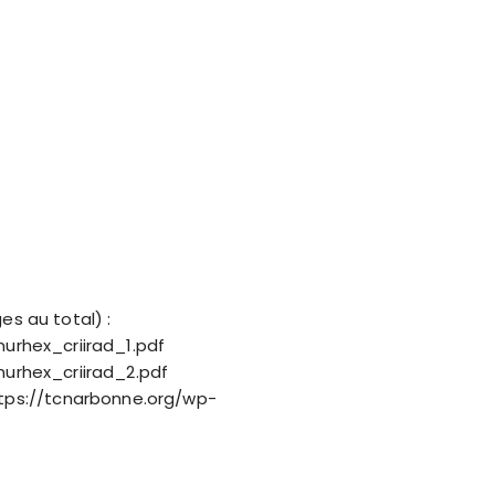
es au total) :
urhex_criirad_1.pdf
urhex_criirad_2.pdf
tps://tcnarbonne.org/wp-