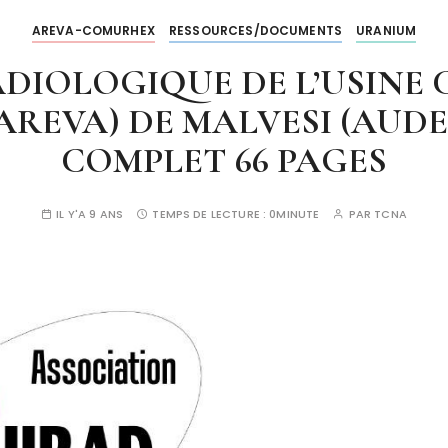
AREVA-COMURHEX
RESSOURCES/DOCUMENTS
URANIUM
ADIOLOGIQUE DE L’USINE
AREVA) DE MALVESI (AUDE
COMPLET 66 PAGES
IL Y'A 9 ANS
TEMPS DE LECTURE :
0MINUTE
PAR
TCNA