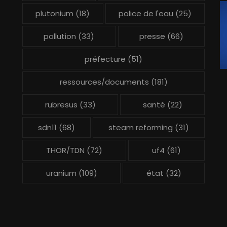
plutonium
(18)
police de l'eau
(25)
pollution
(33)
presse
(66)
préfecture
(51)
ressources/documents
(181)
rubresus
(33)
santé
(22)
sdn11
(68)
steam reforming
(31)
THOR/TDN
(72)
uf4
(61)
uranium
(109)
état
(32)