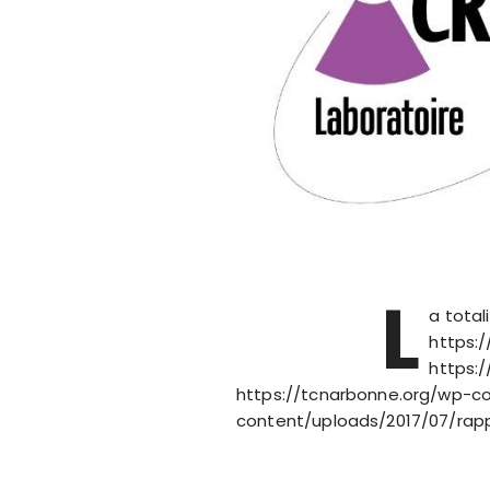
L
a total
https:
https:
https://tcnarbonne.org/wp-co
content/uploads/2017/07/rap